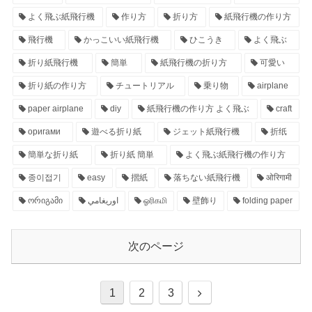
よく飛ぶ紙飛行機
作り方
折り方
紙飛行機の作り方
飛行機
かっこいい紙飛行機
ひこうき
よく飛ぶ
折り紙飛行機
簡単
紙飛行機の折り方
可愛い
折り紙の作り方
チュートリアル
乗り物
airplane
paper airplane
diy
紙飛行機の作り方 よく飛ぶ
craft
оригами
遊べる折り紙
ジェット紙飛行機
折纸
簡単な折り紙
折り紙 簡単
よく飛ぶ紙飛行機の作り方
종이접기
easy
摺紙
落ちない紙飛行機
ओरिगामी
ორიგამი
اوريغامي
ஓரிகமி
壁飾り
folding paper
次のページ
1
2
3