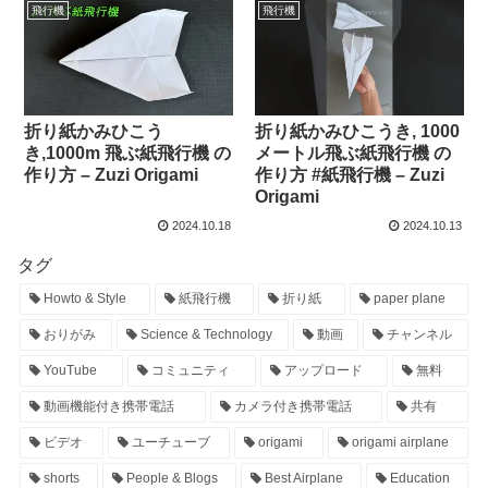
飛行機
飛行機
折り紙かみひこう
折り紙かみひこうき, 1000
き,1000m 飛ぶ紙飛行機 の
メートル飛ぶ紙飛行機 の
作り方 – Zuzi Origami
作り方 #紙飛行機 – Zuzi
Origami
2024.10.18
2024.10.13
タグ
Howto & Style
紙飛行機
折り紙
paper plane
おりがみ
Science & Technology
動画
チャンネル
YouTube
コミュニティ
アップロード
無料
動画機能付き携帯電話
カメラ付き携帯電話
共有
ビデオ
ユーチューブ
origami
origami airplane
shorts
People & Blogs
Best Airplane
Education