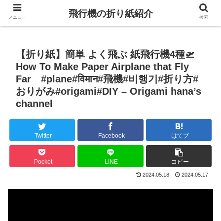
飛行機の折り紙紹介
メニュー
検索
【折り紙】簡単 よく飛ぶ 紙飛行機4種🛫
How To Make Paper Airplane that Fly
Far #plane#विमान#飛機#비행기#折り方#
おりがみ#origami#DIY – Origami hana’s
channel
Twitter
Facebook
はてブ
Pocket
LINE
コピー
2024.05.18
2024.05.17