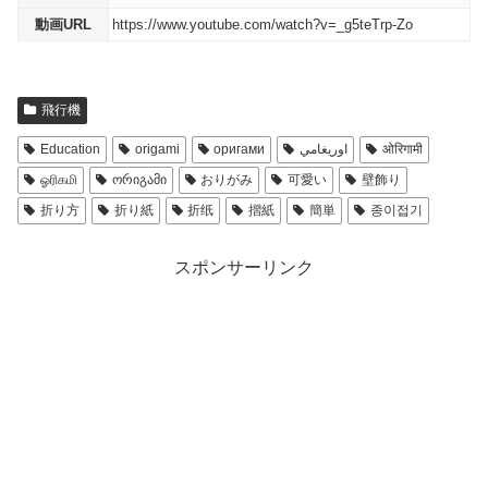
動画URL
https://www.youtube.com/watch?v=_g5teTrp-Zo
飛行機
Education
origami
оригами
اوريغامي
ओरिगामी
ஓரிகமி
ორიგამი
おりがみ
可愛い
壁飾り
折り方
折り紙
折纸
摺紙
簡単
종이접기
スポンサーリンク