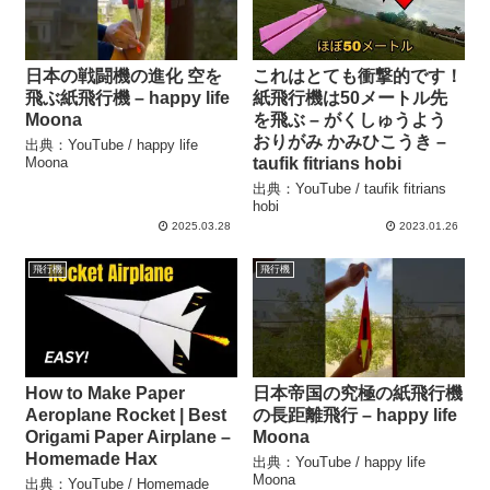
日本の戦闘機の進化 空を
これはとても衝撃的です！
飛ぶ紙飛行機 – happy life
紙飛行機は50メートル先
Moona
を飛ぶ – がくしゅうよう
おりがみ かみひこうき –
出典：YouTube / happy life
Moona
taufik fitrians hobi
出典：YouTube / taufik fitrians
hobi
2025.03.28
2023.01.26
飛行機
飛行機
How to Make Paper
日本帝国の究極の紙飛行機
Aeroplane Rocket | Best
の長距離飛行 – happy life
Origami Paper Airplane –
Moona
Homemade Hax
出典：YouTube / happy life
Moona
出典：YouTube / Homemade