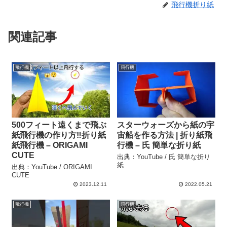
飛行機折り紙
関連記事
飛行機
飛行機
500フィート遠くまで飛ぶ
スターウォーズから紙の宇
紙飛行機の作り方‼️折り紙
宙船を作る方法 | 折り紙飛
紙飛行機 – ORIGAMI
行機 – 氏 簡単な折り紙
CUTE
出典：YouTube / 氏 簡単な折り
紙
出典：YouTube / ORIGAMI
CUTE
2023.12.11
2022.05.21
飛行機
飛行機