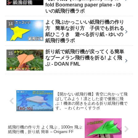
fold Boomerang paper plane - ゆ
いの紙飛行機ラボ
よく飛ぶかっこいい紙飛行機の作り
方 簡単な折り方 子供でも折れる
紙ひこうき 遊べる折り紙 - ゆいの
紙飛行機ラボ
折り紙で紙飛行機が戻ってくる簡単
なブーメラン飛行機を折る! よく飛
ぶ - DOAN FML
【開かない紙飛行機】青空に向かって飛
ばしてみよう！凛とした姿で優雅に飛
ぶ！機体の開きを止める折り紙飛行機で
す。 – わくわーくすラボ
紙飛行機の作り方 よく飛ぶ , 1000m 飛ぶ
紙飛行機 , 折り紙 簡単 – Origami FF