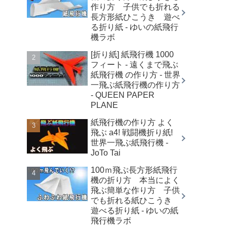
作り方 子供でも折れる
長方形紙ひこうき 遊べ
る折り紙 - ゆいの紙飛行
機ラボ
[折り紙] 紙飛行機 1000
フィート - 遠くまで飛ぶ
紙飛行機 の作り方 - 世界
一飛ぶ紙飛行機の作り方
- QUEEN PAPER
PLANE
紙飛行機の作り方 よく
飛ぶ a4! 戦闘機折り紙!
世界一飛ぶ紙飛行機 -
JoTo Tai
100ｍ飛ぶ長方形紙飛行
機の折り方 本当によく
飛ぶ簡単な作り方 子供
でも折れる紙ひこうき
遊べる折り紙 - ゆいの紙
飛行機ラボ