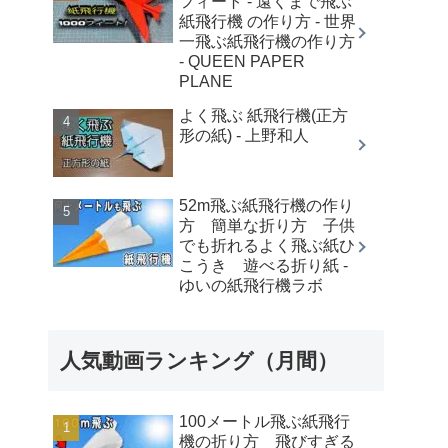
フィート - 遠くまで飛ぶ
紙飛行機 の作り方 - 世界
一飛ぶ紙飛行機の作り方
- QUEEN PAPER
PLANE
よく飛ぶ 紙飛行機(正方
形の紙) - 上野和人
52m飛ぶ紙飛行機の作り
方 簡単な折り方 子供
でも折れるよく飛ぶ紙ひ
こうき 遊べる折り紙 -
ゆいの紙飛行機ラボ
人気動画ランキング（月間）
100メートル飛ぶ紙飛行
機の折り方 飛びすぎる