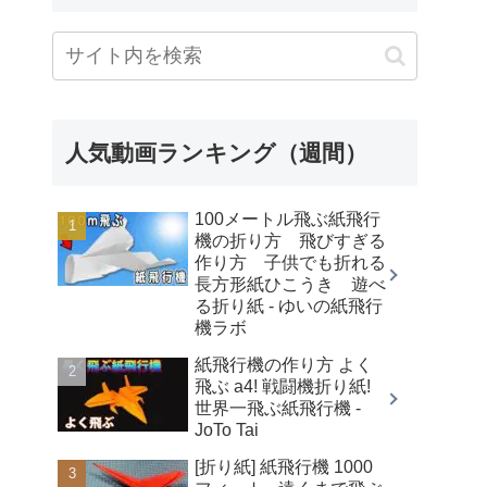
人気動画ランキング（週間）
100メートル飛ぶ紙飛行
機の折り方 飛びすぎる
作り方 子供でも折れる
長方形紙ひこうき 遊べ
る折り紙 - ゆいの紙飛行
機ラボ
紙飛行機の作り方 よく
飛ぶ a4! 戦闘機折り紙!
世界一飛ぶ紙飛行機 -
JoTo Tai
[折り紙] 紙飛行機 1000