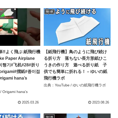
飛行機
単‼よく飛ぶ 紙飛行機
【紙飛行機】鳥のように飛び続け
e Paper Airplane
る折り方 落ちない長方形紙ひこ
ar#비행기#飞机#28#折り
うきの作り方 遊べる折り紙 子
rigami#摺紙#종이접
供でも簡単に折れる！ – ゆいの紙
rigami hana’s
飛行機ラボ
出典：YouTube / ゆいの紙飛行機ラボ
Origami hana's
2025.03.26
2023.08.26
飛行機