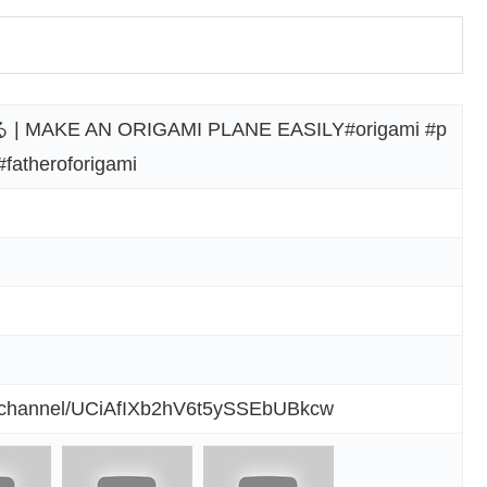
E AN ORIGAMI PLANE EASILY#origami #p
 #fatheroforigami
m/channel/UCiAfIXb2hV6t5ySSEbUBkcw