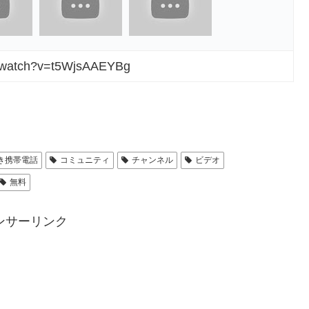
m/watch?v=t5WjsAAEYBg
き携帯電話
コミュニティ
チャンネル
ビデオ
無料
ンサーリンク