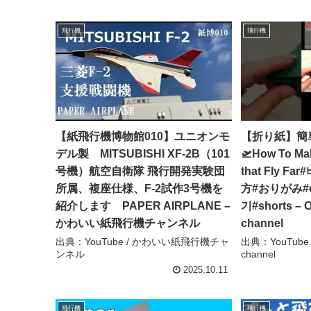
飛行機
飛行機
【紙飛行機博物館010】ユニオンモ
【折り紙】簡
デル製 MITSUBISHI XF-2B（101
🛫How To Mak
号機）航空自衛隊 飛行開発実験団
that Fly F
所属、複座仕様、F-2試作3号機を
方#おりがみ#o
紹介します PAPER AIRPLANE –
기#shorts – O
かわいい紙飛行機チャンネル
channel
出典：YouTube / かわいい紙飛行機チャ
出典：YouTube / 
ンネル
channel
2025.10.11
飛行機
飛行機