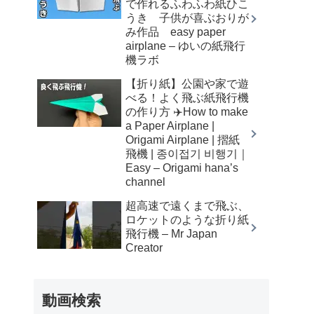
で作れるふわふわ紙ひこ
うき 子供が喜ぶおりが
み作品 easy paper
airplane – ゆいの紙飛行
機ラボ
【折り紙】公園や家で遊
べる！よく飛ぶ紙飛行機
の作り方 ✈️How to make
a Paper Airplane |
Origami Airplane | 摺紙
飛機 | 종이접기 비행기｜
Easy – Origami hana’s
channel
超高速で遠くまで飛ぶ、
ロケットのような折り紙
飛行機 – Mr Japan
Creator
動画検索