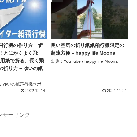
飛行機の作り方 ず
良い空気の折り紙紙飛行機限定の
！とにかくよく飛
超遠方便 – happy life Moona
ー用紙で折る、長く飛
出典：YouTube / happy life Moona
折り方 – ゆいの紙
e / ゆいの紙飛行機ラボ
2022.12.14
2024.11.24
ンサーリンク