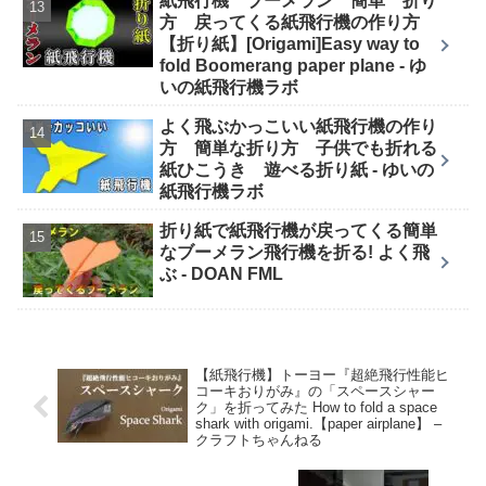
紙飛行機 ブーメラン 簡単 折り
方 戻ってくる紙飛行機の作り方
【折り紙】[Origami]Easy way to
fold Boomerang paper plane - ゆ
いの紙飛行機ラボ
よく飛ぶかっこいい紙飛行機の作り
方 簡単な折り方 子供でも折れる
紙ひこうき 遊べる折り紙 - ゆいの
紙飛行機ラボ
折り紙で紙飛行機が戻ってくる簡単
なブーメラン飛行機を折る! よく飛
ぶ - DOAN FML
【紙飛行機】トーヨー『超絶飛行性能ヒ
コーキおりがみ』の「スペースシャー
ク」を折ってみた How to fold a space
shark with origami.【paper airplane】 –
クラフトちゃんねる