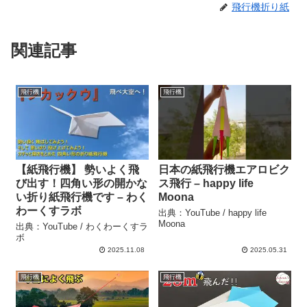
飛行機折り紙
関連記事
飛行機
飛行機
【紙飛行機】 勢いよく飛
日本の紙飛行機エアロビク
び出す！四角い形の開かな
ス飛行 – happy life
い折り紙飛行機です – わく
Moona
わーくすラボ
出典：YouTube / happy life
Moona
出典：YouTube / わくわーくすラ
ボ
2025.11.08
2025.05.31
飛行機
飛行機