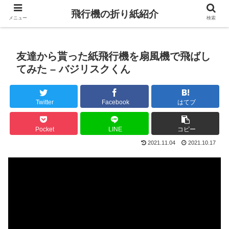
飛行機の折り紙紹介
メニュー
検索
友達から貰った紙飛行機を扇風機で飛ばし
てみた – バジリスクくん
Twitter
Facebook
はてブ
Pocket
LINE
コピー
2021.11.04
2021.10.17