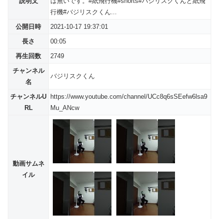
説明文
は無いです。#紙飛行機#shorts#バジリスクくんと紙飛
行機#バジリスクくん...
公開日時
2021-10-17 19:37:01
長さ
00:05
再生回数
2749
チャンネル
バジリスクくん
名
チャンネルU
https://www.youtube.com/channel/UCc8q6sSEefw6lsa9
RL
Mu_ANcw
動画サムネ
イル