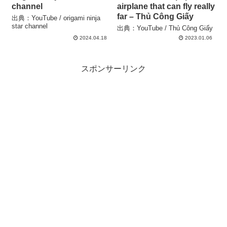
channel
airplane that can fly really
far – Thủ Công Giấy
出典：YouTube / origami ninja
star channel
出典：YouTube / Thủ Công Giấy
2024.04.18
2023.01.06
スポンサーリンク