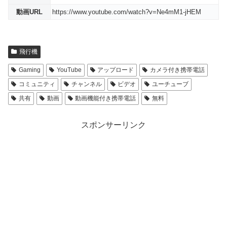
動画URL
https://www.youtube.com/watch?v=Ne4mM1-jHEM
飛行機
Gaming
YouTube
アップロード
カメラ付き携帯電話
コミュニティ
チャンネル
ビデオ
ユーチューブ
共有
動画
動画機能付き携帯電話
無料
スポンサーリンク