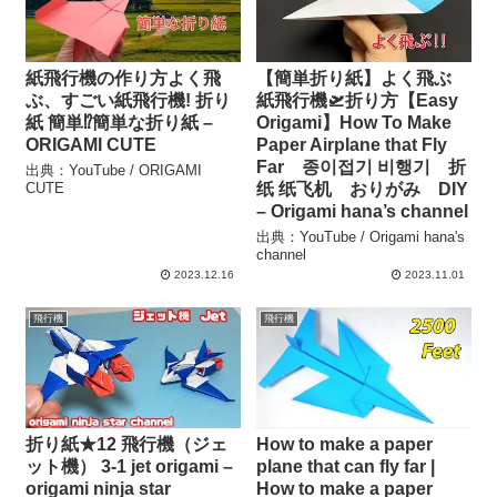
紙飛行機の作り方よく飛
【簡単折り紙】よく飛ぶ
ぶ、すごい紙飛行機! 折り
紙飛行機🛫折り方【Easy
紙 簡単⁉️簡単な折り紙 –
Origami】How To Make
ORIGAMI CUTE
Paper Airplane that Fly
Far 종이접기 비행기 折
出典：YouTube / ORIGAMI
CUTE
纸 纸飞机 おりがみ DIY
– Origami hana’s channel
出典：YouTube / Origami hana's
channel
2023.12.16
2023.11.01
飛行機
飛行機
折り紙★12 飛行機（ジェ
How to make a paper
ット機） 3-1 jet origami –
plane that can fly far |
origami ninja star
How to make a paper