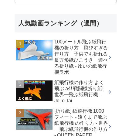
人気動画ランキング（週間）
100メートル飛ぶ紙飛行
機の折り方 飛びすぎる
作り方 子供でも折れる
長方形紙ひこうき 遊べ
る折り紙 - ゆいの紙飛行
機ラボ
紙飛行機の作り方 よく
飛ぶ a4! 戦闘機折り紙!
世界一飛ぶ紙飛行機 -
JoTo Tai
[折り紙] 紙飛行機 1000
フィート - 遠くまで飛ぶ
紙飛行機 の作り方 - 世界
一飛ぶ紙飛行機の作り方
- QUEEN PAPER