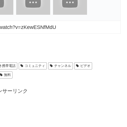
m/watch?v=zKewESNfMdU
き携帯電話
コミュニティ
チャンネル
ビデオ
無料
ンサーリンク