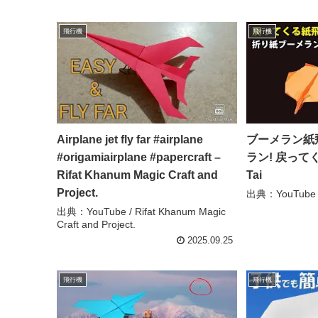
飛行機
飛行機
Airplane jet fly far #airplane
ブーメラン紙
#origamiairplane #papercraft –
ラン! 戻ってく
Rifat Khanum Magic Craft and
Tai
Project.
出典：YouTube / 
出典：YouTube / Rifat Khanum Magic
Craft and Project.
2025.09.25
飛行機
飛行機