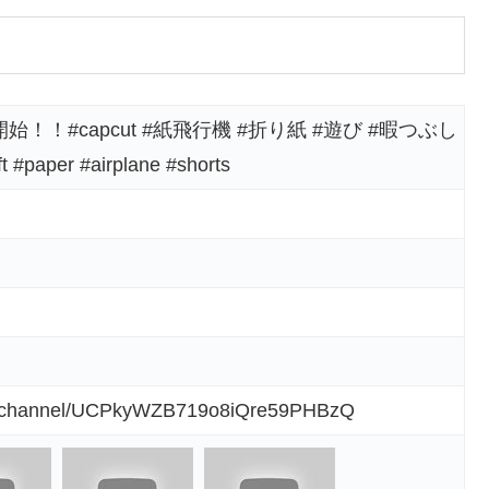
！#capcut #紙飛行機 #折り紙 #遊び #暇つぶし
ft #paper #airplane #shorts
om/channel/UCPkyWZB719o8iQre59PHBzQ