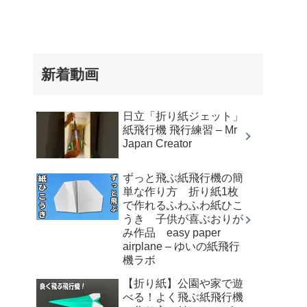
新着動画
日立「折り紙ジェット」
紙飛行機 飛行練習 – Mr
Japan Creator
ずっと飛ぶ紙飛行機の簡
単な作り方 折り紙1枚
で作れるふわふわ紙ひこ
うき 子供が喜ぶおりが
み作品 easy paper
airplane – ゆいの紙飛行
機ラボ
【折り紙】公園や家で遊
べる！よく飛ぶ紙飛行機