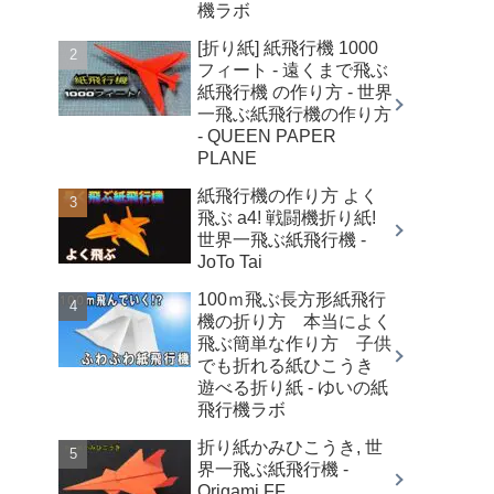
機ラボ
[折り紙] 紙飛行機 1000
フィート - 遠くまで飛ぶ
紙飛行機 の作り方 - 世界
一飛ぶ紙飛行機の作り方
- QUEEN PAPER
PLANE
紙飛行機の作り方 よく
飛ぶ a4! 戦闘機折り紙!
世界一飛ぶ紙飛行機 -
JoTo Tai
100ｍ飛ぶ長方形紙飛行
機の折り方 本当によく
飛ぶ簡単な作り方 子供
でも折れる紙ひこうき
遊べる折り紙 - ゆいの紙
飛行機ラボ
折り紙かみひこうき, 世
界一飛ぶ紙飛行機 -
Origami FF