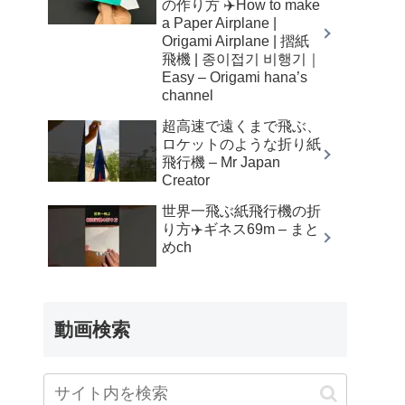
の作り方 ✈️How to make
a Paper Airplane |
Origami Airplane | 摺紙
飛機 | 종이접기 비행기｜
Easy – Origami hana’s
channel
超高速で遠くまで飛ぶ、
ロケットのような折り紙
飛行機 – Mr Japan
Creator
世界一飛ぶ紙飛行機の折
り方✈️ギネス69m – まと
めch
動画検索