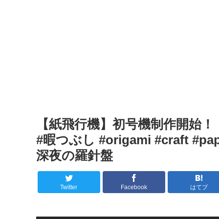
【紙飛行機】初号機制作開始！！#c
#暇つぶし #origami #craft #paper
深夜の羅針盤
Twitter
Facebook
はてブ