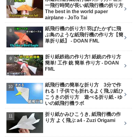
一飛行時間が長い紙飛行機の折り方
The best in the world paper
airplane - JoTo Tai
紙飛行機の折り方! 羽ばたかずに飛
ぶ鳥のような紙飛行機の作り方【簡
単折り紙】 - DOAN FML
折り紙鉄砲の作り方! 紙銃の作り方
簡単! 工作 銃 簡単 作り方 - DOAN
FML
紙飛行機の簡単な折り方 3分で作
れる！子供でも折れるよく飛ぶ紙ひ
こうきの折り方 遊べる折り紙 - ゆ
いの紙飛行機ラボ
折り紙かみひこうき, 紙飛行機の作
り方 よく飛ぶ a4 - Zuzi Origami