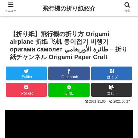
飛行機の折り紙紹介
メニュー
検索
【折り紙】飛行機の折り方 Origami
airplane 折纸 飞机 종이접기 비행기
оригами самолет طائرة الأوريغامي – 折り
紙チャンネル Origami Paper Craft
Twitter
Facebook
はてブ
Pocket
LINE
コピー
2021.11.05
2021.08.27