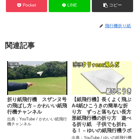
Pocket
LINE
コピー
飛行機折り紙
関連記事
飛行機
飛行機
折り紙飛行機 スザンヌ号
【紙飛行機】長くよく飛ぶ
の飛ばし方 – かわいい紙飛
A4紙ひこうきの簡単な折
行機チャンネル
り方 ずっと落ちない長方
形紙飛行機の折り方 遊べ
出典：YouTube / かわいい紙飛行
機チャンネル
る折り紙 子供でも折れ
る！ – ゆいの紙飛行機ラボ
出典：YouTube / ゆいの紙飛行機