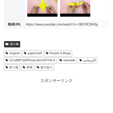
動画URL
https://www.youtube.com/watch?v=19EOlCDl43g
飛行機
origami
papercraft
People & Blogs
UCwBfDTp8PPuwyJ8xVXP7NCA
оригами
الأوريغامي
折り紙
折纸
종이접기
スポンサーリンク