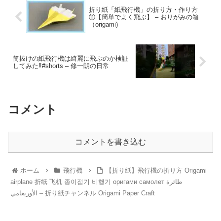
折り紙「紙飛行機」の折り方・作り方
⑪【簡単でよく飛ぶ】 – おりがみの箱
（origami)
筒抜けの紙飛行機は綺麗に飛ぶのか検証
してみた‼︎#shorts – 修一朗の日常
コメント
コメントを書き込む
ホーム
飛行機
【折り紙】飛行機の折り方 Origami
airplane 折纸 飞机 종이접기 비행기 оригами самолет طائرة
الأوريغامي – 折り紙チャンネル Origami Paper Craft