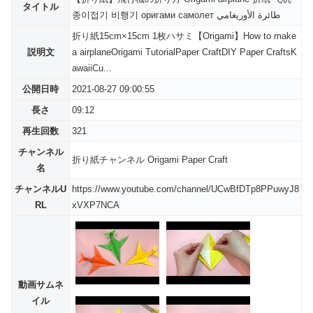
タイトル
종이접기 비행기 оригами самолет طائرة الأوريغامي
折り紙15cm×15cm 1枚ハサミ【Origami】How to make
説明文
a airplaneOrigami TutorialPaper CraftDIY Paper CraftsK
awaiiCu...
公開日時
2021-08-27 09:00:55
長さ
09:12
再生回数
321
チャンネル
折り紙チャンネル Origami Paper Craft
名
チャンネルU
https://www.youtube.com/channel/UCwBfDTp8PPuwyJ8
RL
xVXP7NCA
動画サムネ
イル