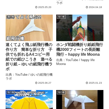
ラボ
2025.05.20
2024.04.18
飛行機
飛行機
速くてよく飛ぶ紙飛行機の
ホンダ戦闘機折り紙紙飛行
作り方 簡単な折り方 子
機2000フィートの長距離
供でも折れるA4コピー用
飛行 – happy life Moona
紙での紙ひこうき 遊べる
出典：YouTube / happy life
折り紙 – ゆいの紙飛行機ラ
Moona
ボ
出典：YouTube / ゆいの紙飛行機
ラボ
2025.06.27
2025.01.23
飛行機
飛行機