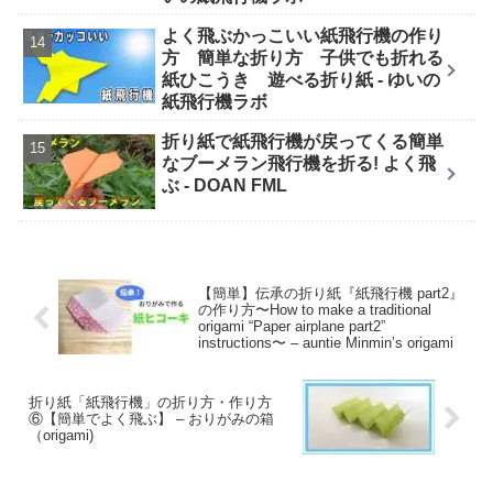
よく飛ぶかっこいい紙飛行機の作り
方 簡単な折り方 子供でも折れる
紙ひこうき 遊べる折り紙 - ゆいの
紙飛行機ラボ
折り紙で紙飛行機が戻ってくる簡単
なブーメラン飛行機を折る! よく飛
ぶ - DOAN FML
【簡単】伝承の折り紙『紙飛行機 part2』
の作り方〜How to make a traditional
origami “Paper airplane part2”
instructions〜 – auntie Minmin’s origami
折り紙「紙飛行機」の折り方・作り方
⑥【簡単でよく飛ぶ】 – おりがみの箱
（origami)