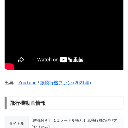
出典：
YouTube
/
紙飛行機ファン (2021年)
飛行機動画情報
【解説付き】 １２メートル飛ぶ！ 紙飛行機の作り方！
タイトル
【おりがみ】