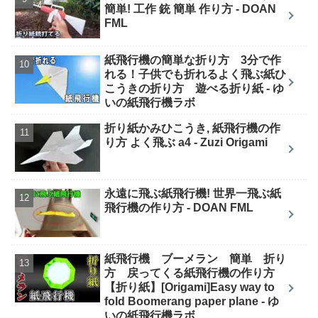
簡単! 工作 銃 簡単 作り方 - DOAN
FML
紙飛行機の簡単な折り方 3分で作
れる！子供でも折れるよく飛ぶ紙ひ
こうきの折り方 遊べる折り紙 - ゆ
いの紙飛行機ラボ
折り紙かみひこうき, 紙飛行機の作
り方 よく飛ぶ a4 - Zuzi Origami
永遠に飛ぶ紙飛行機! 世界一飛ぶ紙
飛行機の作り方 - DOAN FML
紙飛行機 ブーメラン 簡単 折り
方 戻ってくる紙飛行機の作り方
【折り紙】[Origami]Easy way to
fold Boomerang paper plane - ゆ
いの紙飛行機ラボ