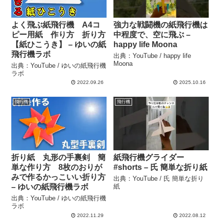
よく飛ぶ紙飛行機 A4コ
強力な戦闘機の紙飛行機は
ピー用紙 作り方 折り方
中程度で、空に飛ぶ –
【紙ひこうき】 – ゆいの紙
happy life Moona
飛行機ラボ
出典：YouTube / happy life
Moona
出典：YouTube / ゆいの紙飛行機
ラボ
2022.09.26
2025.10.16
飛行機
飛行機
折り紙 丸形の手裏剣 簡
紙飛行機グライダー
単な作り方 8枚のおりが
#shorts – 氏 簡単な折り紙
みで作るかっこいい折り方
出典：YouTube / 氏 簡単な折り
– ゆいの紙飛行機ラボ
紙
出典：YouTube / ゆいの紙飛行機
ラボ
2022.11.29
2022.08.12