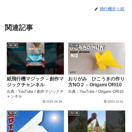
飛行機折り紙
関連記事
飛行機
飛行機
紙飛行機マジック – 創作マ
おりがみ ひこうきの作り
ジックチャンネル
方NO２ – Origami ORI10
出典：YouTube / 創作マジックチ
出典：YouTube / Origami ORI10
ャンネル
2025.04.28
2023.12.01
飛行機
飛行機