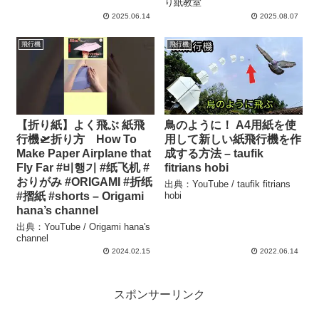
り紙教室
2025.06.14
2025.08.07
飛行機
飛行機
【折り紙】よく飛ぶ 紙飛
鳥のように！ A4用紙を使
行機🛫折り方 How To
用して新しい紙飛行機を作
Make Paper Airplane that
成する方法 – taufik
Fly Far #비행기 #纸飞机 #
fitrians hobi
おりがみ #ORIGAMI #折纸
出典：YouTube / taufik fitrians
#摺紙 #shorts – Origami
hobi
hana’s channel
出典：YouTube / Origami hana's
channel
2024.02.15
2022.06.14
スポンサーリンク