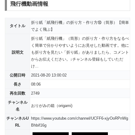
飛行機動画情報
折り紙「紙飛行機」の折り方・作り方⑩（筒形）【簡単
タイトル
でよく飛ぶ】
折り紙「紙飛行機」（筒形）の折り方・作り方をなるべ
く簡単で分かりやすいようにお見せした動画です。他に
説明文
も折り方を見たい「折り紙」がありましたら、コメント
からお伝えください。↓チャンネル登録もしていただ
け...
公開日時
2021-08-20 13:00:02
長さ
08:06
再生回数
2749
チャンネル
おりがみの箱（origami)
名
チャンネルU
https://www.youtube.com/channel/UCFF6-xjyOoRPnWg
RL
Bhbif16g