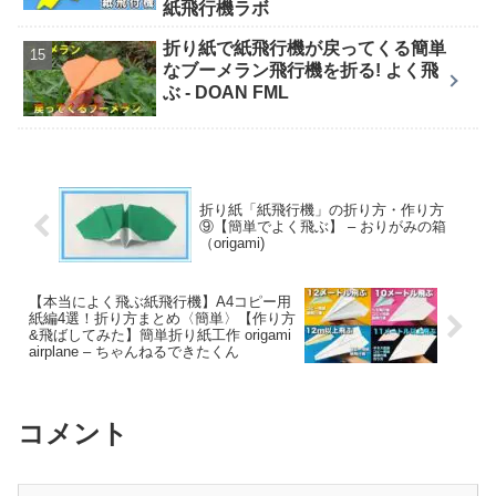
紙飛行機ラボ
折り紙で紙飛行機が戻ってくる簡単
なブーメラン飛行機を折る! よく飛
ぶ - DOAN FML
折り紙「紙飛行機」の折り方・作り方
⑨【簡単でよく飛ぶ】 – おりがみの箱
（origami)
【本当によく飛ぶ紙飛行機】A4コピー用
紙編4選！折り方まとめ〈簡単〉【作り方
&飛ばしてみた】簡単折り紙工作 origami
airplane – ちゃんねるできたくん
コメント