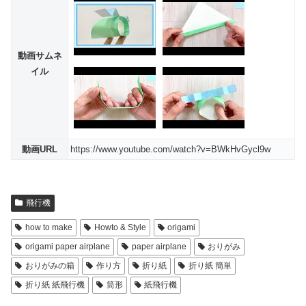
動画サムネ
イル
動画URL
https://www.youtube.com/watch?v=BWkHvGycl9w
飛行機
how to make
Howto & Style
origami
origami paper airplane
paper airplane
おりがみ
おりがみの箱
作り方
折り紙
折り紙 簡単
折り紙 紙飛行機
筒形
紙飛行機