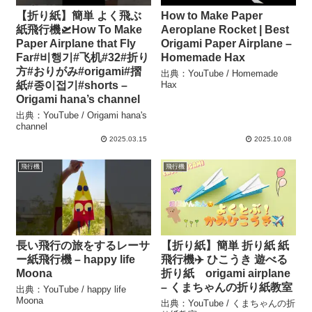
【折り紙】簡単 よく飛ぶ
How to Make Paper
紙飛行機🛫How To Make
Aeroplane Rocket | Best
Paper Airplane that Fly
Origami Paper Airplane –
Far#비행기#飞机#32#折り
Homemade Hax
方#おりがみ#origami#摺
出典：YouTube / Homemade
紙#종이접기#shorts –
Hax
Origami hana’s channel
出典：YouTube / Origami hana's
channel
2025.03.15
2025.10.08
飛行機
飛行機
長い飛行の旅をするレーサ
【折り紙】簡単 折り紙 紙
ー紙飛行機 – happy life
飛行機✈️ ひこうき 遊べる
Moona
折り紙 origami airplane
– くまちゃんの折り紙教室
出典：YouTube / happy life
Moona
出典：YouTube / くまちゃんの折