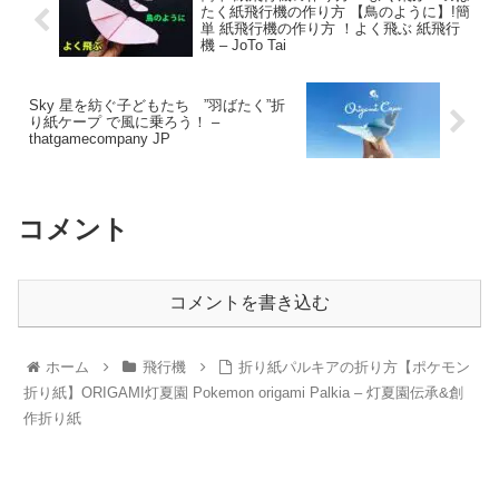
たく紙飛行機の作り方 【鳥のように】!簡
単 紙飛行機の作り方 ！よく飛ぶ 紙飛行
機 – JoTo Tai
Sky 星を紡ぐ子どもたち ”羽ばたく”折
り紙ケープ で風に乗ろう！ –
thatgamecompany JP
コメント
コメントを書き込む
ホーム
飛行機
折り紙パルキアの折り方【ポケモン
折り紙】ORIGAMI灯夏園 Pokemon origami Palkia – 灯夏園伝承&創
作折り紙