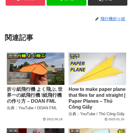
飛行機折り紙
関連記事
飛行機
飛行機
折り紙飛行機 よく飛ぶ, 世
How to make paper plane
界一の紙飛行機 !紙飛行機
that flies far and straight |
の作り方 – DOAN FML
Paper Planes – Thủ
Công Giấy
出典：YouTube / DOAN FML
出典：YouTube / Thủ Công Giấy
2022.06.16
2023.01.20
飛行機
飛行機