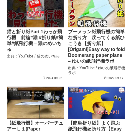
猫と折り紙Part.1わっか飛
ブーメラン紙飛行機の簡単
行機 前編#猫 #折り紙#簡
な折り方 戻ってくる紙ひ
単#紙飛行機 – 猫のめいち
こうき【折り紙】
ゅ
[Origami]Easy way to fold
Boomerang paper plane
出典：YouTube / 猫のめいちゅ
– ゆいの紙飛行機ラボ
出典：YouTube / ゆいの紙飛行機
ラボ
2024.09.22
2022.09.17
飛行機
飛行機
【紙飛行機】オーバーチュ
【簡単折り紙】よく飛ぶ
アーＬ１(Paper
紙飛行機🛫折り方【Easy