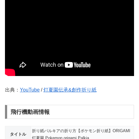
出典：
YouTube
/
灯夏園伝承&創作折り紙
飛行機動画情報
折り紙パルキアの折り方【ポケモン折り紙】ORIGAMI
タイトル
灯夏園 Pokemon origami Palkia