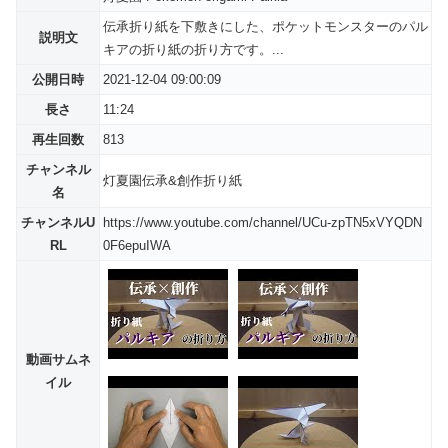
伝承折り紙を下敷きにした、ポケットモンスターのパル
説明文
キアの折り紙の折り方です。...
公開日時
2021-12-04 09:00:09
長さ
11:24
再生回数
813
チャンネル
灯夏園伝承&創作折り紙
名
チャンネルU
https://www.youtube.com/channel/UCu-zpTN5xVYQDN
RL
0F6epuIWA
動画サムネ
イル