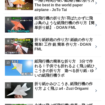
一飛行時間が長い紙飛行機の折り方
The best in the world paper
airplane - JoTo Tai
紙飛行機の折り方! 羽ばたかずに飛
ぶ鳥のような紙飛行機の作り方【簡
単折り紙】 - DOAN FML
折り紙鉄砲の作り方! 紙銃の作り方
簡単! 工作 銃 簡単 作り方 - DOAN
FML
紙飛行機の簡単な折り方 3分で作
れる！子供でも折れるよく飛ぶ紙ひ
こうきの折り方 遊べる折り紙 - ゆ
いの紙飛行機ラボ
折り紙かみひこうき, 紙飛行機の作
り方 よく飛ぶ a4 - Zuzi Origami