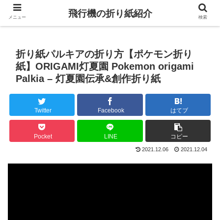
飛行機の折り紙紹介
メニュー
検索
折り紙パルキアの折り方【ポケモン折り
紙】ORIGAMI灯夏園 Pokemon origami
Palkia – 灯夏園伝承&創作折り紙
Twitter
Facebook
はてブ
Pocket
LINE
コピー
2021.12.06
2021.12.04