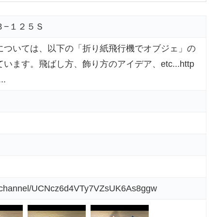
Ｂ−１２５Ｓ
については、以下の「折り紙飛行機でオブジェ」の
ます。飛ばし方、飾り方のアイデア、etc...http
..
om/channel/UCNcz6d4VTy7VZsUK6As8ggw