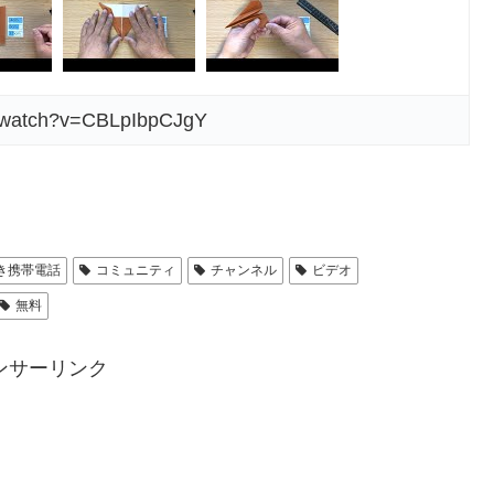
m/watch?v=CBLpIbpCJgY
き携帯電話
コミュニティ
チャンネル
ビデオ
無料
ンサーリンク