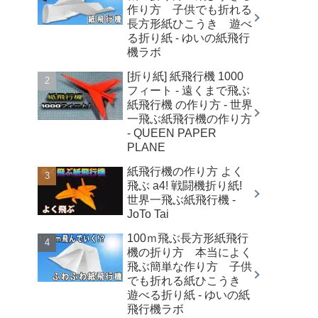
作り方 子供でも折れる
長方形紙ひこうき 遊べ
る折り紙 - ゆいの紙飛行
機ラボ
[折り紙] 紙飛行機 1000
フィート - 遠くまで飛ぶ
紙飛行機 の作り方 - 世界
一飛ぶ紙飛行機の作り方
- QUEEN PAPER
PLANE
紙飛行機の作り方 よく
飛ぶ a4! 戦闘機折り紙!
世界一飛ぶ紙飛行機 -
JoTo Tai
100ｍ飛ぶ長方形紙飛行
機の折り方 本当によく
飛ぶ簡単な作り方 子供
でも折れる紙ひこうき
遊べる折り紙 - ゆいの紙
飛行機ラボ