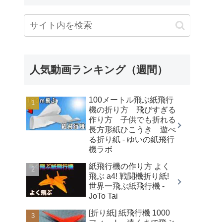
人気動画ランキング（週間）
100メートル飛ぶ紙飛行
機の折り方 飛びすぎる
作り方 子供でも折れる
長方形紙ひこうき 遊べ
る折り紙 - ゆいの紙飛行
機ラボ
紙飛行機の作り方 よく
飛ぶ a4! 戦闘機折り紙!
世界一飛ぶ紙飛行機 -
JoTo Tai
[折り紙] 紙飛行機 1000