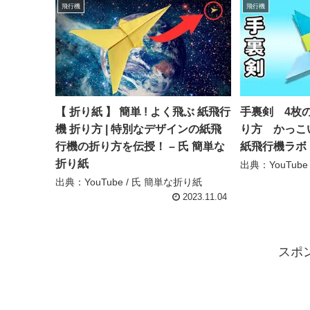
飛行機
飛行機
【 折り紙 】 簡単 ! よく飛ぶ 紙飛行
手裏剣 4枚
機 折り方 | 特別なデザインの紙飛
り方 かっこい
行機の折り方を伝授！ – 氏 簡単な
紙飛行機ラボ
折り紙
出典：YouTub
出典：YouTube / 氏 簡単な折り紙
2023.11.04
スポ