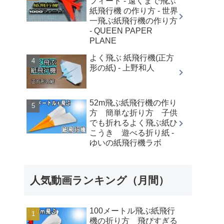
フィート - 遠くまで飛ぶ
紙飛行機 の作り方 - 世界
一飛ぶ紙飛行機の作り方
- QUEEN PAPER
PLANE
よく飛ぶ 紙飛行機(正方
形の紙) - 上野和人
52m飛ぶ紙飛行機の作り
方 簡単な折り方 子供
でも折れるよく飛ぶ紙ひ
こうき 遊べる折り紙 -
ゆいの紙飛行機ラボ
人気動画ランキング（月間）
100メートル飛ぶ紙飛行
機の折り方 飛びすぎる