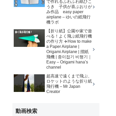
で作れるふわふわ紙ひこ
うき 子供が喜ぶおりが
み作品 easy paper
airplane – ゆいの紙飛行
機ラボ
【折り紙】公園や家で遊
べる！よく飛ぶ紙飛行機
の作り方 ✈️How to make
a Paper Airplane |
Origami Airplane | 摺紙
飛機 | 종이접기 비행기｜
Easy – Origami hana’s
channel
超高速で遠くまで飛ぶ、
ロケットのような折り紙
飛行機 – Mr Japan
Creator
動画検索