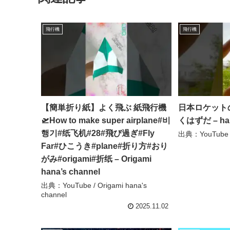
飛行機
飛行機
【簡単折り紙】よく飛ぶ 紙飛行機
日本ロケット
🛫How to make super airplane#비
くはずだ – happ
행기#纸飞机#28#飛び過ぎ#Fly
出典：YouTube / 
Far#ひこうき#plane#折り方#おり
がみ#origami#折纸 – Origami
hana’s channel
出典：YouTube / Origami hana's
channel
2025.11.02