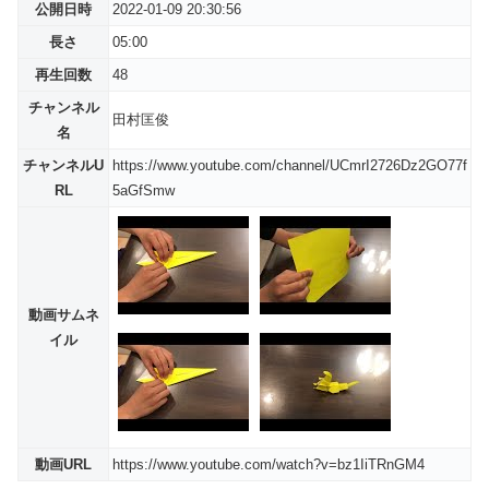
公開日時
2022-01-09 20:30:56
長さ
05:00
再生回数
48
チャンネル
田村匡俊
名
チャンネルU
https://www.youtube.com/channel/UCmrI2726Dz2GO77f
RL
5aGfSmw
動画サムネ
イル
動画URL
https://www.youtube.com/watch?v=bz1IiTRnGM4