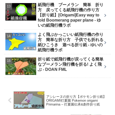
紙飛行機 ブーメラン 簡単 折り
方 戻ってくる紙飛行機の作り方
【折り紙】[Origami]Easy way to
fold Boomerang paper plane - ゆ
いの紙飛行機ラボ
よく飛ぶかっこいい紙飛行機の作り
方 簡単な折り方 子供でも折れる
紙ひこうき 遊べる折り紙 - ゆいの
紙飛行機ラボ
折り紙で紙飛行機が戻ってくる簡単
なブーメラン飛行機を折る! よく飛
ぶ - DOAN FML
アシレーヌの折り方【ポケモン折り紙】
ORIGAMI灯夏園 Pokemon origami
Primarina – 灯夏園伝承&創作折り紙