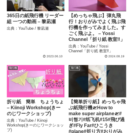
365日の紙飛行機 リーダー
【めっちゃ飛ぶ】弾丸飛
組 一つの動画 – 黎凪瀬
行！おりがみでよく飛ぶ飛
行機を作ってみました。す
出典：YouTube / 黎凪瀬
ごく飛ぶよ。 – Yossi
Channel「折り紙 教室‼」
出典：YouTube / Yossi
Channel「折り紙 教室‼」
2023.06.10
2024.08.19
飛行機
飛行機
折り紙 簡単 ちょうちょ
【簡単折り紙】めっちゃ飛
– Kiinoji Workshop(きー
ぶ紙飛行機🛫How to
のじワークショップ)
make super airplane🛫#
비행기#纸飞机#15#飛び過
出典：YouTube / Kiinoji
Workshop(きーのじワークショッ
ぎ#Fly Far#ひこうき
プ)
#plane#折り方#おりがみ