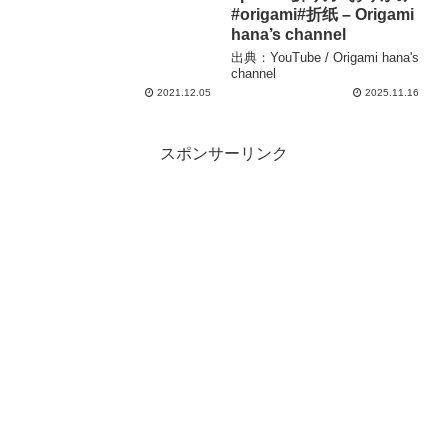
#origami#折纸 – Origami
hana’s channel
出典：YouTube / Origami hana's
channel
2021.12.05
2025.11.16
スポンサーリンク