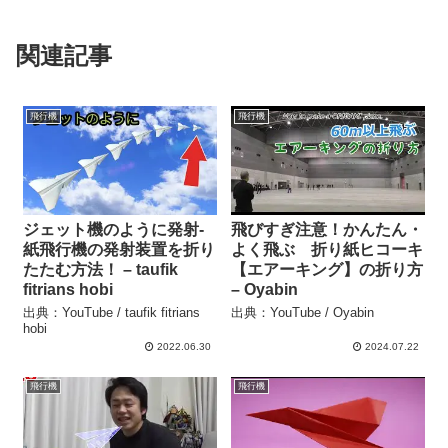
関連記事
飛行機
飛行機
ジェット機のように発射-
飛びすぎ注意！かんたん・
紙飛行機の発射装置を折り
よく飛ぶ 折り紙ヒコーキ
たたむ方法！ – taufik
【エアーキング】の折り方
fitrians hobi
– Oyabin
出典：YouTube / taufik fitrians
出典：YouTube / Oyabin
hobi
2022.06.30
2024.07.22
飛行機
飛行機