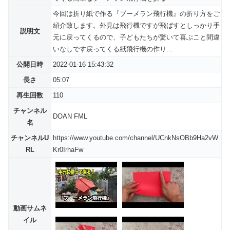
今回は折り紙で作る『ブーメラン飛行機』の折り方をご
紹介致します。外見は飛行機ですが飛ばすとしっかり手
説明文
元に戻ってくるので、子どもたちが驚いて喜ぶこと間違
いなしです戻ってくる紙飛行機の作り...
公開日時
2022-01-16 15:43:32
長さ
05:07
再生回数
110
チャンネル
DOAN FML
名
チャンネルU
https://www.youtube.com/channel/UCnkNsOBb9Ha2vW
RL
Kr0IrhaFw
動画サムネ
イル