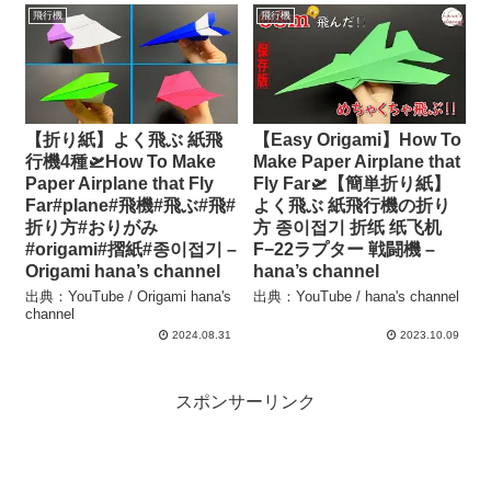
飛行機
飛行機
【折り紙】よく飛ぶ 紙飛
【Easy Origami】How To
行機4種🛫How To Make
Make Paper Airplane that
Paper Airplane that Fly
Fly Far🛫【簡単折り紙】
Far#plane#飛機#飛ぶ#飛#
よく飛ぶ 紙飛行機の折り
折り方#おりがみ
方 종이접기 折纸 纸飞机
#origami#摺紙#종이접기 –
F−22ラプター 戦闘機 –
Origami hana’s channel
hana’s channel
出典：YouTube / Origami hana's
出典：YouTube / hana's channel
channel
2024.08.31
2023.10.09
スポンサーリンク