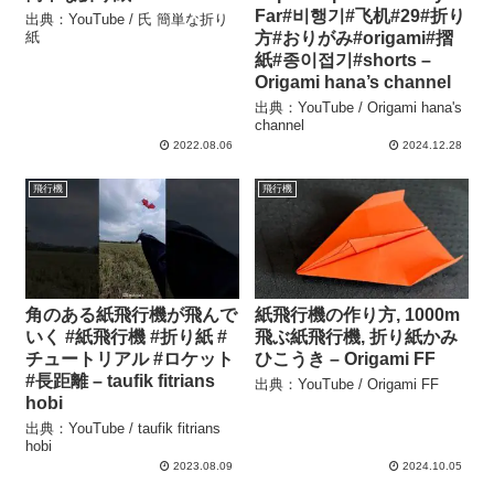
Far#비행기#飞机#29#折り
出典：YouTube / 氏 簡単な折り
紙
方#おりがみ#origami#摺
紙#종이접기#shorts –
Origami hana’s channel
出典：YouTube / Origami hana's
channel
2022.08.06
2024.12.28
飛行機
飛行機
角のある紙飛行機が飛んで
紙飛行機の作り方, 1000m
いく #紙飛行機 #折り紙 #
飛ぶ紙飛行機, 折り紙かみ
チュートリアル #ロケット
ひこうき – Origami FF
#長距離 – taufik fitrians
出典：YouTube / Origami FF
hobi
出典：YouTube / taufik fitrians
hobi
2023.08.09
2024.10.05