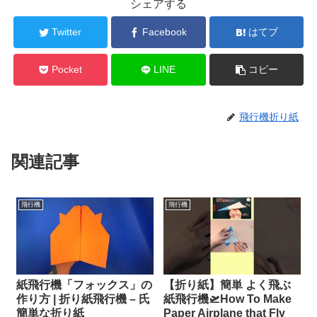
シェアする
Twitter
Facebook
はてブ
Pocket
LINE
コピー
飛行機折り紙
関連記事
飛行機
飛行機
紙飛行機「フォックス」の
【折り紙】簡単 よく飛ぶ
作り方 | 折り紙飛行機 – 氏
紙飛行機🛫How To Make
簡単な折り紙
Paper Airplane that Fly