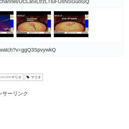
m/channel/UCLa5ILtrzLTluFUsNSGuoGQ
m/watch?v=ggQ3SpvywkQ
ペーパーマリオ
マリオ
ンサーリンク