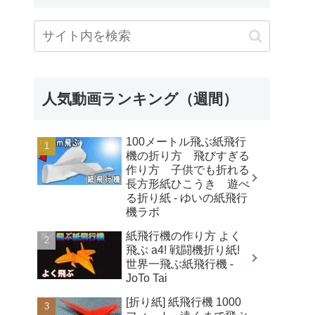
人気動画ランキング（週間）
100メートル飛ぶ紙飛行
機の折り方 飛びすぎる
作り方 子供でも折れる
長方形紙ひこうき 遊べ
る折り紙 - ゆいの紙飛行
機ラボ
紙飛行機の作り方 よく
飛ぶ a4! 戦闘機折り紙!
世界一飛ぶ紙飛行機 -
JoTo Tai
[折り紙] 紙飛行機 1000