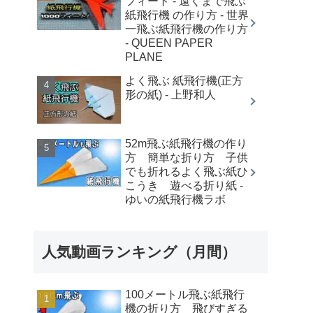
フィート - 遠くまで飛ぶ
紙飛行機 の作り方 - 世界
一飛ぶ紙飛行機の作り方
- QUEEN PAPER
PLANE
よく飛ぶ 紙飛行機(正方
形の紙) - 上野和人
52m飛ぶ紙飛行機の作り
方 簡単な折り方 子供
でも折れるよく飛ぶ紙ひ
こうき 遊べる折り紙 -
ゆいの紙飛行機ラボ
人気動画ランキング（月間）
100メートル飛ぶ紙飛行
機の折り方 飛びすぎる