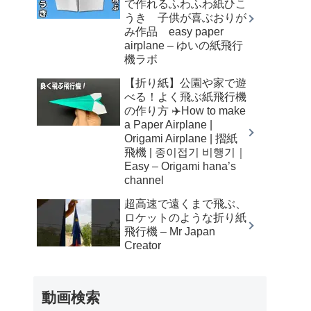
で作れるふわふわ紙ひこ
うき 子供が喜ぶおりが
み作品 easy paper
airplane – ゆいの紙飛行
機ラボ
【折り紙】公園や家で遊
べる！よく飛ぶ紙飛行機
の作り方 ✈️How to make
a Paper Airplane |
Origami Airplane | 摺紙
飛機 | 종이접기 비행기｜
Easy – Origami hana’s
channel
超高速で遠くまで飛ぶ、
ロケットのような折り紙
飛行機 – Mr Japan
Creator
動画検索