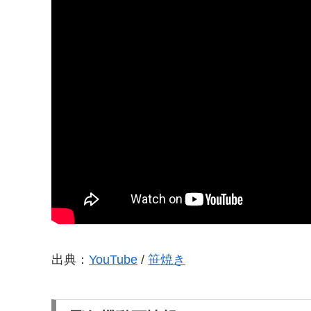
出典：
YouTube
/
笹焼き