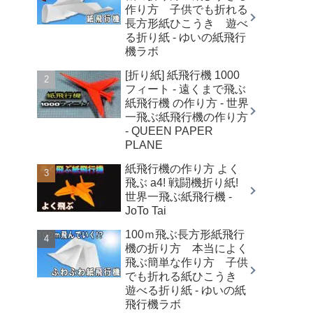
作り方 子供でも折れる
長方形紙ひこうき 遊べ
る折り紙 - ゆいの紙飛行
機ラボ
[折り紙] 紙飛行機 1000
フィート - 遠くまで飛ぶ
紙飛行機 の作り方 - 世界
一飛ぶ紙飛行機の作り方
- QUEEN PAPER
PLANE
紙飛行機の作り方 よく
飛ぶ a4! 戦闘機折り紙!
世界一飛ぶ紙飛行機 -
JoTo Tai
100ｍ飛ぶ長方形紙飛行
機の折り方 本当によく
飛ぶ簡単な作り方 子供
でも折れる紙ひこうき
遊べる折り紙 - ゆいの紙
飛行機ラボ