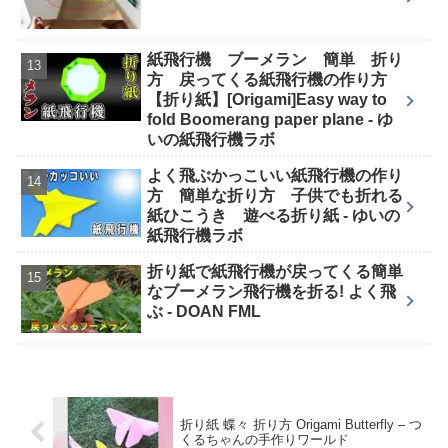
紙飛行機 ブーメラン 簡単 折り
方 戻ってくる紙飛行機の作り方
【折り紙】[Origami]Easy way to
fold Boomerang paper plane - ゆ
いの紙飛行機ラボ
よく飛ぶかっこいい紙飛行機の作り
方 簡単な折り方 子供でも折れる
紙ひこうき 遊べる折り紙 - ゆいの
紙飛行機ラボ
折り紙で紙飛行機が戻ってくる簡単
なブーメラン飛行機を折る! よく飛
ぶ - DOAN FML
折り紙 蝶々 折り方 Origami Butterfly – つ
くるちゃんの手作りワールド