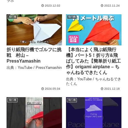
ラボ
2023.12.02
2022.11.24
飛行機
飛行機
折り紙飛行機でゴルフに挑
【本当によく飛ぶ紙飛行
戦 村山 –
機】パート5！折り方&飛
PressYamashin
ばしてみた【簡単折り紙工
作】origami airplane – ち
出典：YouTube / PressYamashin
ゃんねるできたくん
出典：YouTube / ちゃんねるでき
たくん
2024.05.04
2021.12.18
飛行機
飛行機