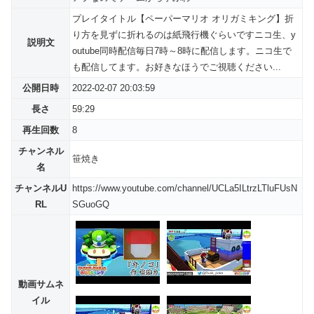
プレイタイトル【ペーパーマリオ オリガミキング】折
り方を見ずに折れるのは紙飛行機ぐらいですニコ生、y
説明文
outube同時配信毎日7時～8時に配信します。ニコ生で
も配信してます。お好きなほうでご視聴ください...
公開日時
2022-02-07 20:03:59
長さ
59:29
再生回数
8
チャンネル
笹焼き
名
チャンネルU
https://www.youtube.com/channel/UCLa5ILtrzLTluFUsN
RL
SGuoGQ
動画サムネ
イル