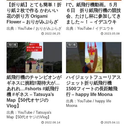
【折り紙】とても簡単！折
Iで。紙飛行機動画。５月
り紙２枚で作る かわいい
６日 折り紙飛行機の競技
花の折り方 Origami
会、たけし杯に参加してき
Flower – おりがみぷらざ
ました～！ – イデユウキ
出典：YouTube / おりがみぷらざ
出典：YouTube / イデユウキ
2022.06.25
2023.05.08
飛行機
飛行機
紙飛行機のチャンピオンが
ハイジェットフューリアス
ギネスに挑戦‼️期待大が…
ジェット折り紙飛行機
あれれ…#shorts #紙飛行
1500フィートの長距離飛
機 #ギネス – Tatsuya’s
行 – happy life Moona
Map【50代オヤジの
出典：YouTube / happy life
Vlog】
Moona
出典：YouTube / Tatsuya's
Map【50代オヤジのVlog】
2022.06.14
2025.04.11