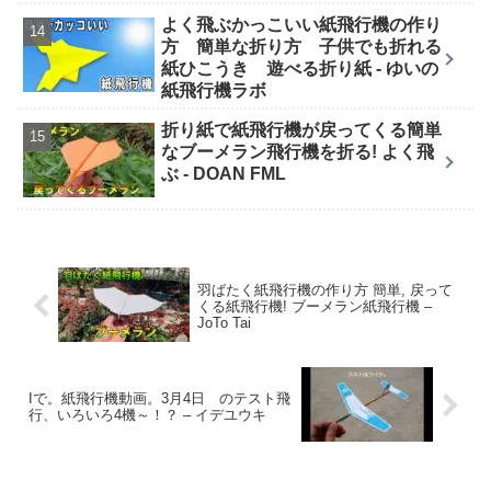
よく飛ぶかっこいい紙飛行機の作り
方 簡単な折り方 子供でも折れる
紙ひこうき 遊べる折り紙 - ゆいの
紙飛行機ラボ
折り紙で紙飛行機が戻ってくる簡単
なブーメラン飛行機を折る! よく飛
ぶ - DOAN FML
羽ばたく紙飛行機の作り方 簡単, 戻って
くる紙飛行機! ブーメラン紙飛行機 –
JoTo Tai
Iで。紙飛行機動画。3月4日 のテスト飛
行、いろいろ4機～！？ – イデユウキ