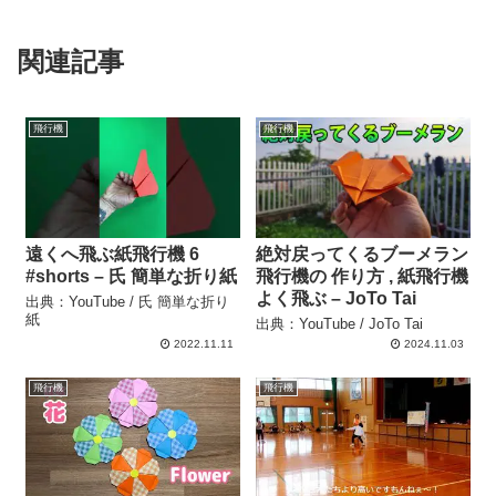
関連記事
飛行機
飛行機
遠くへ飛ぶ紙飛行機 6
絶対戻ってくるブーメラン
#shorts – 氏 簡単な折り紙
飛行機の 作り方 , 紙飛行機
よく飛ぶ – JoTo Tai
出典：YouTube / 氏 簡単な折り
紙
出典：YouTube / JoTo Tai
2022.11.11
2024.11.03
飛行機
飛行機