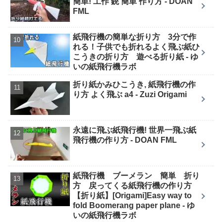
簡単! 工作 銃 簡単 作り方 - DOAN
FML
紙飛行機の簡単な折り方 3分で作
れる！子供でも折れるよく飛ぶ紙ひ
こうきの折り方 遊べる折り紙 - ゆ
いの紙飛行機ラボ
折り紙かみひこうき, 紙飛行機の作
り方 よく飛ぶ a4 - Zuzi Origami
永遠に飛ぶ紙飛行機! 世界一飛ぶ紙
飛行機の作り方 - DOAN FML
紙飛行機 ブーメラン 簡単 折り
方 戻ってくる紙飛行機の作り方
【折り紙】[Origami]Easy way to
fold Boomerang paper plane - ゆ
いの紙飛行機ラボ