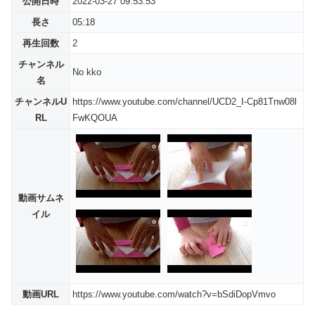
公開日時
2022-03-27 09:53:53
長さ
05:18
再生回数
2
チャンネル
No kko
名
チャンネルU
https://www.youtube.com/channel/UCD2_I-Cp81Tnw08l
RL
FwKQOUA
動画サムネ
イル
動画URL
https://www.youtube.com/watch?v=bSdiDopVmvo