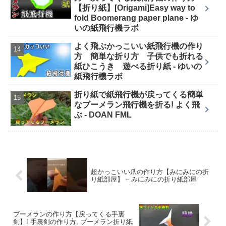
【折り紙】[Origami]Easy way to
fold Boomerang paper plane - ゆ
いの紙飛行機ラボ
よく飛ぶかっこいい紙飛行機の作り
方 簡単な折り方 子供でも折れる
紙ひこうき 遊べる折り紙 - ゆいの
紙飛行機ラボ
折り紙で紙飛行機が戻ってくる簡単
なブーメラン飛行機を折る! よく飛
ぶ - DOAN FML
超かっこいい爪の作り方【みにみにの折
り紙部屋】 – みにみにの折り紙部屋
ブーメランの作り方【戻ってくる手裏
剣】! 手裏剣の作り方, ブーメラン折り紙