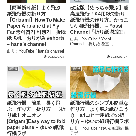
【簡単折り紙】よく飛ぶ
改定版【めっちゃ飛ぶ】超
紙飛行機の折り方
高速飛行！A4用紙で折り
【Origami】How To Make
紙飛行機の作り方。かっこ
Paper Airplane that Fly
いい紙飛行機。 – Yossi
Far 종이접기 비행기 折纸
Channel「折り紙 教室‼」
纸飞机 おりがみ #shorts
出典：YouTube / Yossi
– hana’s channel
Channel「折り紙 教室‼」
出典：YouTube / hana's channel
2023.06.03
2025.02.07
飛行機
飛行機
紙飛行機 簡単 長く飛
紙飛行機のシンプル簡単な
ぶ 作り方 折り方 【折
作り方 よく飛ぶ紙ひこう
り紙】オニオン
き a4コピー用紙での折
[Origami]Easy way to fold
り方 – ゆいの紙飛行機ラボ
paper plane – ゆいの紙飛
出典：YouTube / ゆいの紙飛行機
行機ラボ
ラボ