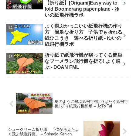
【折り紙】[Origami]Easy way to
fold Boomerang paper plane - ゆ
いの紙飛行機ラボ
よく飛ぶかっこいい紙飛行機の作り
方 簡単な折り方 子供でも折れる
紙ひこうき 遊べる折り紙 - ゆいの
紙飛行機ラボ
折り紙で紙飛行機が戻ってくる簡単
なブーメラン飛行機を折る! よく飛
ぶ - DOAN FML
鳥のように飛ぶ紙飛行機, 羽ばたく紙飛行
機! 折り紙飛行機簡単 – JoTo Tai
シュークリーム折り紙 「僕が考えたよ
く飛ぶ紙飛行機」 – Shimojo Kenichi