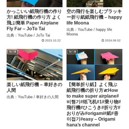
かっこいい紙飛行機の作り
空の飛行を楽しむブラッキ
方! 紙飛行機の作り方 よく
ー折り紙紙飛行機 – happy
飛ぶ簡単 Paper Airplane
life Moona
Fly Far – JoTo Tai
出典：YouTube / happy life
Moona
出典：YouTube / JoTo Tai
2023.10.22
2024.06.02
飛行機
飛行機
楽しい紙飛行機 – 車好きの
【簡単折り紙】よく飛ぶ
人間
紙飛行機の折り方🛫How
to make super airplane#
出典：YouTube / 車好きの人間
비행기#纸飞机#1#乗り物#
飛行機#ひこうき#折り方#
おりがみ#origami#紙#종
이접기#easy – Origami
hana’s channel