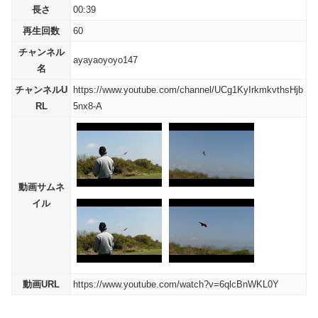
長さ
00:39
再生回数
60
チャンネル
ayayaoyoyo147
名
チャンネルU
https://www.youtube.com/channel/UCg1KyIrkmkvthsHjb
RL
5nx8-A
動画サムネ
イル
動画URL
https://www.youtube.com/watch?v=6qlcBnWKL0Y