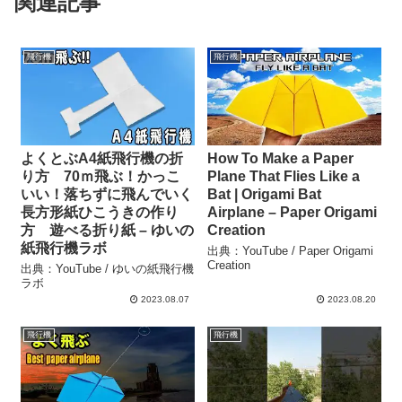
関連記事
飛行機
飛行機
よくとぶA4紙飛行機の折
How To Make a Paper
り方 70ｍ飛ぶ！かっこ
Plane That Flies Like a
いい！落ちずに飛んでいく
Bat | Origami Bat
長方形紙ひこうきの作り
Airplane – Paper Origami
方 遊べる折り紙 – ゆいの
Creation
紙飛行機ラボ
出典：YouTube / Paper Origami
Creation
出典：YouTube / ゆいの紙飛行機
ラボ
2023.08.07
2023.08.20
飛行機
飛行機