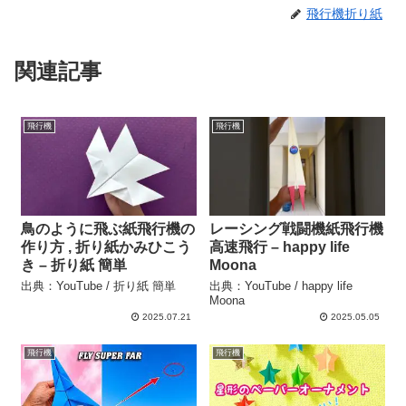
飛行機折り紙
関連記事
飛行機
飛行機
鳥のように飛ぶ紙飛行機の
レーシング戦闘機紙飛行機
作り方 , 折り紙かみひこう
高速飛行 – happy life
き – 折り紙 簡単
Moona
出典：YouTube / 折り紙 簡単
出典：YouTube / happy life
Moona
2025.07.21
2025.05.05
飛行機
飛行機