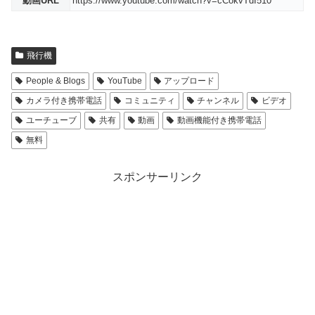
動画URL
https://www.youtube.com/watch?v=cCokvTdI510
飛行機
People & Blogs
YouTube
アップロード
カメラ付き携帯電話
コミュニティ
チャンネル
ビデオ
ユーチューブ
共有
動画
動画機能付き携帯電話
無料
スポンサーリンク