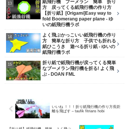
紙飛行機 ブーメラン 簡単 折り
方 戻ってくる紙飛行機の作り方
【折り紙】[Origami]Easy way to
fold Boomerang paper plane - ゆ
いの紙飛行機ラボ
よく飛ぶかっこいい紙飛行機の作り
方 簡単な折り方 子供でも折れる
紙ひこうき 遊べる折り紙 - ゆいの
紙飛行機ラボ
折り紙で紙飛行機が戻ってくる簡単
なブーメラン飛行機を折る! よく飛
ぶ - DOAN FML
いいね ！！！折り紙飛行機の作り方長距
離を飛ばす – taufik fitrians hobi
【折り紙】紙飛行機 簡単 よく飛ぶ