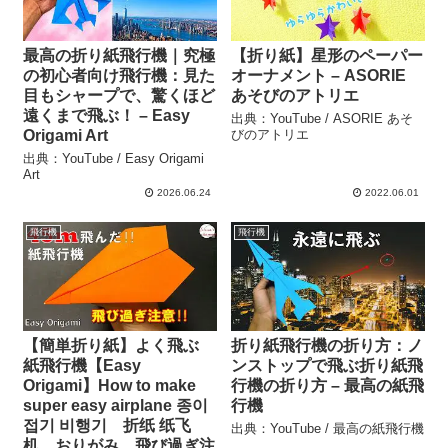
最高の折り紙飛行機｜究極
【折り紙】星形のペーパー
の初心者向け飛行機：見た
オーナメント – ASORIE
目もシャープで、驚くほど
あそびのアトリエ
遠くまで飛ぶ！ – Easy
出典：YouTube / ASORIE あそ
Origami Art
びのアトリエ
出典：YouTube / Easy Origami
Art
2026.06.24
2022.06.01
飛行機
飛行機
【簡単折り紙】よく飛ぶ
折り紙飛行機の折り方：ノ
紙飛行機【Easy
ンストップで飛ぶ折り紙飛
Origami】How to make
行機の折り方 – 最高の紙飛
super easy airplane 종이
行機
접기 비행기 折纸 纸飞
出典：YouTube / 最高の紙飛行機
机 おりがみ 飛び過ぎ注