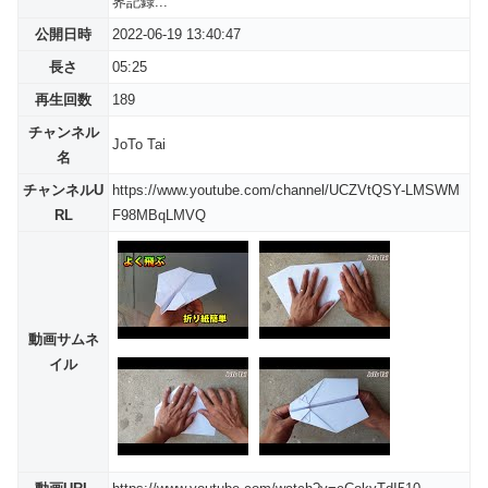
界記録...
公開日時
2022-06-19 13:40:47
長さ
05:25
再生回数
189
チャンネル
JoTo Tai
名
チャンネルU
https://www.youtube.com/channel/UCZVtQSY-LMSWM
RL
F98MBqLMVQ
動画サムネ
イル