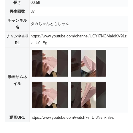
長さ
00:58
再生回数
37
チャンネル
タカちゃんともちゃん
名
チャンネルU
https://www.youtube.com/channel/UCYI7NGMaIdKV91z
RL
kj_U0LEg
動画サムネ
イル
動画URL
https://www.youtube.com/watch?v=Ef8Nvnknfvc