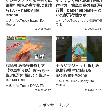
グレースファイター折り紙
早くてよく飛ぶ紙飛行機の
紙飛行機私の家で飛ぶ素晴
作り方 簡単な長方形紙飛
らしい – happy life
行機 paper airplane – ゆ
Moona
いの紙飛行機ラボ
出典：YouTube / happy life
出典：YouTube / ゆいの紙飛行機
Moona
ラボ
2025.08.15
2025.10.06
飛行機
飛行機
戦闘機 紙飛行機作り方
ナカジマジェット 折り紙
【簡単折り紙】!めっちゃ
紙飛行機 空に触れる –
飛ぶ紙飛行機! よく飛ぶ –
happy life Moona
DOAN FML
出典：YouTube / happy life
Moona
出典：YouTube / DOAN FML
2022.05.17
2024.10.15
スポンサーリンク