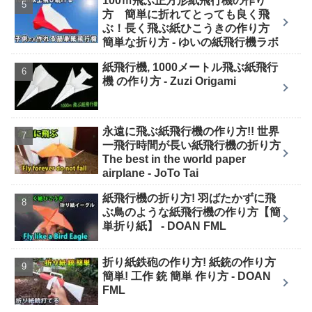
100ｍ飛ぶ正方形紙飛行機の作り
方 簡単に折れてとっても良く飛
ぶ！長く飛ぶ紙ひこうきの作り方
簡単な折り方 - ゆいの紙飛行機ラボ
紙飛行機, 1000メートル飛ぶ紙飛行
機 の作り方 - Zuzi Origami
永遠に飛ぶ紙飛行機の作り方!! 世界
一飛行時間が長い紙飛行機の折り方
The best in the world paper
airplane - JoTo Tai
紙飛行機の折り方! 羽ばたかずに飛
ぶ鳥のような紙飛行機の作り方【簡
単折り紙】 - DOAN FML
折り紙鉄砲の作り方! 紙銃の作り方
簡単! 工作 銃 簡単 作り方 - DOAN
FML