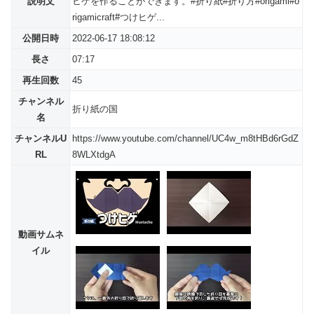
説明文
ヒゲを作ることができます。#折り紙#折り方#origami#o
rigamicraft#つけヒゲ...
公開日時
2022-06-17 18:08:12
長さ
07:17
再生回数
45
チャンネル
折り紙の国
名
チャンネルU
https://www.youtube.com/channel/UC4w_m8tHBd6rGdZ
RL
8WLXtdgA
動画サムネ
イル