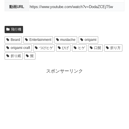
動画URL
https://www.youtube.com/watch?v=DodaZCEjT5w
飛行機
Beard
Entertainment
mustache
origami
origami craft
つけヒゲ
ひげ
ヒゲ
口髭
折り方
折り紙
髭
スポンサーリンク