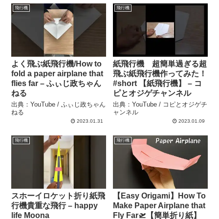
飛行機
飛行機
よく飛ぶ紙飛行機/How to
紙飛行機 超簡単過ぎる超
fold a paper airplane that
飛ぶ紙飛行機作ってみた！
flies far – ふぃじ政ちゃん
#short 【紙飛行機】 – コ
ねる
ピとオジゲチャンネル
出典：YouTube / ふぃじ政ちゃん
出典：YouTube / コピとオジゲチ
ねる
ャンネル
2023.01.31
2023.01.09
飛行機
飛行機
スホーイロケット折り紙飛
【Easy Origami】How To
行機貴重な飛行 – happy
Make Paper Airplane that
life Moona
Fly Far🛫【簡単折り紙】