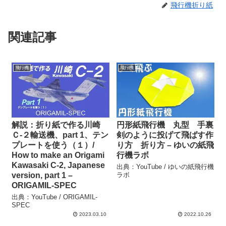
飛行機折り紙
関連記事
飛行機
飛行機
解説：折り紙で作る川崎
円形紙飛行機 丸型 手裏
Ｃ-２輸送機、part 1、テン
剣のように投げて飛ばす作
プレートを使う（１）/
り方 折り方 – ゆいの紙飛
How to make an Origami
行機ラボ
Kawasaki C-2, Japanese
出典：YouTube / ゆいの紙飛行機
version, part 1 –
ラボ
ORIGAMIL-SPEC
出典：YouTube / ORIGAMIL-
SPEC
2023.03.10
2022.10.26