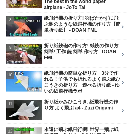
The best in the world paper
airplane - JoTo Tai
紙飛行機の折り方! 羽ばたかずに飛
ぶ鳥のような紙飛行機の作り方【簡
単折り紙】 - DOAN FML
折り紙鉄砲の作り方! 紙銃の作り方
簡単! 工作 銃 簡単 作り方 - DOAN
FML
紙飛行機の簡単な折り方 3分で作
れる！子供でも折れるよく飛ぶ紙ひ
こうきの折り方 遊べる折り紙 - ゆ
いの紙飛行機ラボ
折り紙かみひこうき, 紙飛行機の作
り方 よく飛ぶ a4 - Zuzi Origami
永遠に飛ぶ紙飛行機! 世界一飛ぶ紙