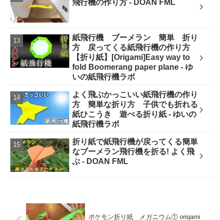
飛行機の作り方 - DOAN FML
紙飛行機 ブーメラン 簡単 折り
方 戻ってくる紙飛行機の作り方
【折り紙】[Origami]Easy way to
fold Boomerang paper plane - ゆ
いの紙飛行機ラボ
よく飛ぶかっこいい紙飛行機の作り
方 簡単な折り方 子供でも折れる
紙ひこうき 遊べる折り紙 - ゆいの
紙飛行機ラボ
折り紙で紙飛行機が戻ってくる簡単
なブーメラン飛行機を折る! よく飛
ぶ - DOAN FML
ポケモン折り紙 メガニウム① origami