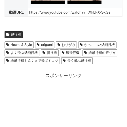
動画URL
https://www.youtube.com/watch?v=tXkbFX-SxGs
飛行機
Howto & Style
origami
おりがみ
かっこいい紙飛行機
よく飛ぶ紙飛行機
折り紙
紙飛行機
紙飛行機の折り方
紙飛行機を遠くまで飛ばすコツ
長く飛ぶ飛行機
スポンサーリンク