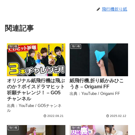
飛行機折り紙
関連記事
飛行機
飛行機
オリジナル紙飛行機は飛ぶ
紙飛行機,折り紙かみひこ
のか？ボイスドラマヒット
うき – Origami FF
祈願チャレンジ！ – GO5
出典：YouTube / Origami FF
チャンネル
出典：YouTube / GO5チャンネ
ル
2022.09.21
2025.02.12
飛行機
飛行機