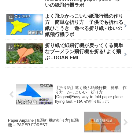
いの紙飛行機ラボ
よく飛ぶかっこいい紙飛行機の作り
方 簡単な折り方 子供でも折れる
紙ひこうき 遊べる折り紙 - ゆいの
紙飛行機ラボ
折り紙で紙飛行機が戻ってくる簡単
なブーメラン飛行機を折る! よく飛
ぶ - DOAN FML
【折り紙】速く飛ぶ紙飛行機 簡単 作
り方 かっこいい 折り方
[Origami]Easy way to fold paper plane
flying fast – ゆいの折り紙ラボ
Paper Airplane | 紙飛行機の折り方| 紙飛
機 – PAPER FOREST