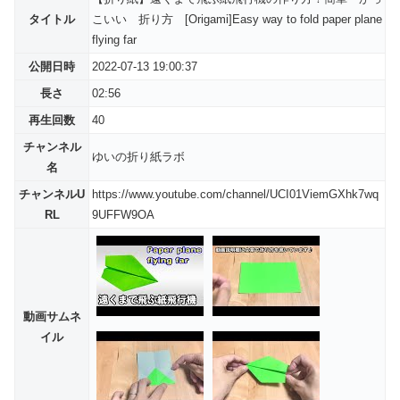
タイトル
こいい 折り方 [Origami]Easy way to fold paper plane
flying far
公開日時
2022-07-13 19:00:37
長さ
02:56
再生回数
40
チャンネル
ゆいの折り紙ラボ
名
チャンネルU
https://www.youtube.com/channel/UCI01ViemGXhk7wq
RL
9UFFW9OA
動画サムネ
イル