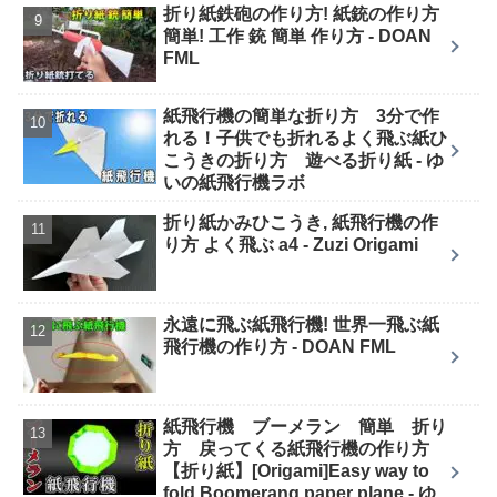
折り紙鉄砲の作り方! 紙銃の作り方
簡単! 工作 銃 簡単 作り方 - DOAN
FML
紙飛行機の簡単な折り方 3分で作
れる！子供でも折れるよく飛ぶ紙ひ
こうきの折り方 遊べる折り紙 - ゆ
いの紙飛行機ラボ
折り紙かみひこうき, 紙飛行機の作
り方 よく飛ぶ a4 - Zuzi Origami
永遠に飛ぶ紙飛行機! 世界一飛ぶ紙
飛行機の作り方 - DOAN FML
紙飛行機 ブーメラン 簡単 折り
方 戻ってくる紙飛行機の作り方
【折り紙】[Origami]Easy way to
fold Boomerang paper plane - ゆ