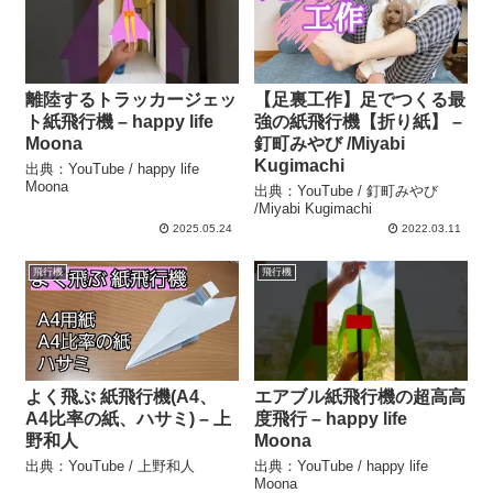
離陸するトラッカージェッ
【足裏工作】足でつくる最
ト紙飛行機 – happy life
強の紙飛行機【折り紙】 –
Moona
釘町みやび /Miyabi
Kugimachi
出典：YouTube / happy life
Moona
出典：YouTube / 釘町みやび
/Miyabi Kugimachi
2025.05.24
2022.03.11
飛行機
飛行機
よく飛ぶ 紙飛行機(A4、
エアブル紙飛行機の超高高
A4比率の紙、ハサミ) – 上
度飛行 – happy life
野和人
Moona
出典：YouTube / 上野和人
出典：YouTube / happy life
Moona