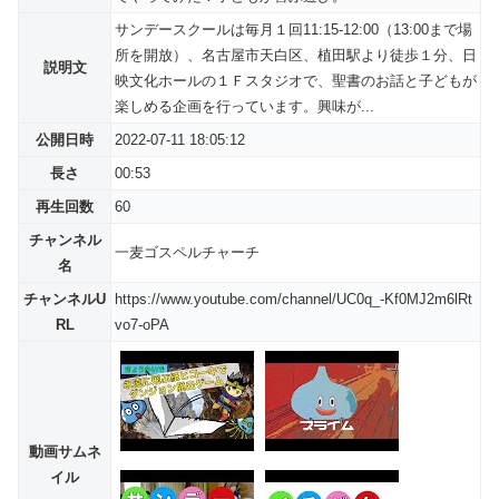
サンデースクールは毎月１回11:15-12:00（13:00まで場
所を開放）、名古屋市天白区、植田駅より徒歩１分、日
説明文
映文化ホールの１Ｆスタジオで、聖書のお話と子どもが
楽しめる企画を行っています。興味が...
公開日時
2022-07-11 18:05:12
長さ
00:53
再生回数
60
チャンネル
一麦ゴスペルチャーチ
名
チャンネルU
https://www.youtube.com/channel/UC0q_-Kf0MJ2m6lRt
RL
vo7-oPA
動画サムネ
イル