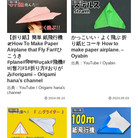
飛行機
飛行機
【折り紙】簡単 紙飛行機
かっこいい・よく飛ぶ 折
🛫How To Make Paper
り紙ヒコーキ How to
Airplane that Fly Far#ひ
make paper airplane. –
こうき
Oyabin
#plane#विमान#uçak#飛機#
出典：YouTube / Oyabin
비행기#1#折り方#おりが
み#origami – Origami
hana’s channel
出典：YouTube / Origami hana's
channel
2024.08.10
2023.05.03
飛行機
飛行機