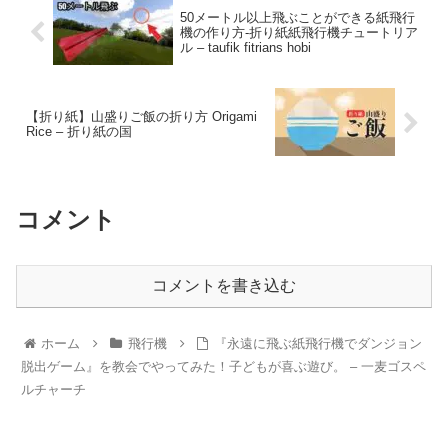
50メートル以上飛ぶことができる紙飛行
機の作り方-折り紙紙飛行機チュートリア
ル – taufik fitrians hobi
【折り紙】山盛りご飯の折り方 Origami
Rice – 折り紙の国
コメント
コメントを書き込む
ホーム
飛行機
『永遠に飛ぶ紙飛行機でダンジョン
脱出ゲーム』を教会でやってみた！子どもが喜ぶ遊び。 – 一麦ゴスペ
ルチャーチ