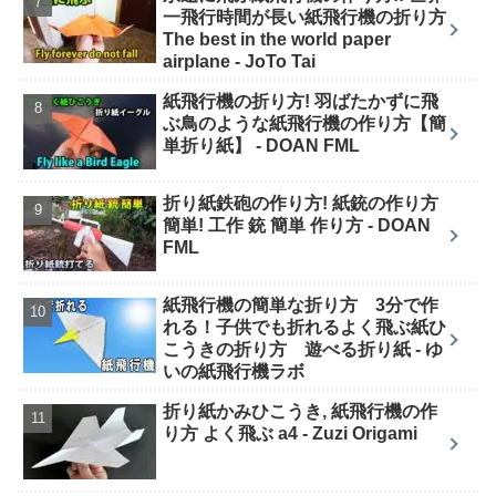
一飛行時間が長い紙飛行機の折り方
The best in the world paper
airplane - JoTo Tai
紙飛行機の折り方! 羽ばたかずに飛
ぶ鳥のような紙飛行機の作り方【簡
単折り紙】 - DOAN FML
折り紙鉄砲の作り方! 紙銃の作り方
簡単! 工作 銃 簡単 作り方 - DOAN
FML
紙飛行機の簡単な折り方 3分で作
れる！子供でも折れるよく飛ぶ紙ひ
こうきの折り方 遊べる折り紙 - ゆ
いの紙飛行機ラボ
折り紙かみひこうき, 紙飛行機の作
り方 よく飛ぶ a4 - Zuzi Origami