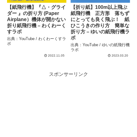
【紙飛行機】『△・グライ
【折り紙】100m以上飛ぶ
ダー 』の折り方 (Paper
紙飛行機 正方形 落ちず
Airplane）機体が開かない
にとっても良く飛ぶ！ 紙
折り紙飛行機 – わくわーく
ひこうきの作り方 簡単な
すラボ
折り方 – ゆいの紙飛行機ラ
ボ
出典：YouTube / わくわーくすラ
ボ
出典：YouTube / ゆいの紙飛行機
ラボ
2022.11.05
2023.03.20
スポンサーリンク