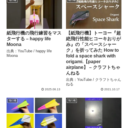
飛行機
飛行機
紙飛行機の飛行練習をマス
【紙飛行機】トーヨー『超
ターする – happy life
絶飛行性能ヒコーキおりが
Moona
み』の「スペースシャー
ク」を折ってみた How to
出典：YouTube / happy life
Moona
fold a space shark with
origami.【paper
airplane】 – クラフトちゃ
んねる
出典：YouTube / クラフトちゃん
ねる
2025.06.13
2021.10.17
飛行機
飛行機