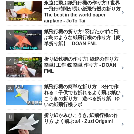
永遠に飛ぶ紙飛行機の作り方!! 世界
一飛行時間が長い紙飛行機の折り方
The best in the world paper
airplane - JoTo Tai
紙飛行機の折り方! 羽ばたかずに飛
ぶ鳥のような紙飛行機の作り方【簡
単折り紙】 - DOAN FML
折り紙鉄砲の作り方! 紙銃の作り方
簡単! 工作 銃 簡単 作り方 - DOAN
FML
紙飛行機の簡単な折り方 3分で作
れる！子供でも折れるよく飛ぶ紙ひ
こうきの折り方 遊べる折り紙 - ゆ
いの紙飛行機ラボ
折り紙かみひこうき, 紙飛行機の作
り方 よく飛ぶ a4 - Zuzi Origami