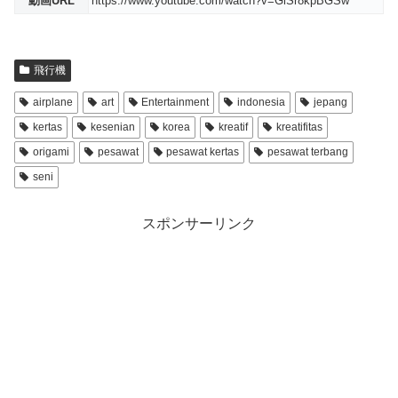
動画URL
https://www.youtube.com/watch?v=GlSr8kpBGSw
飛行機
airplane
art
Entertainment
indonesia
jepang
kertas
kesenian
korea
kreatif
kreatifitas
origami
pesawat
pesawat kertas
pesawat terbang
seni
スポンサーリンク