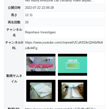
nes easily.everyone can certainly make airplan...
公開日時
2022-07-22 22:09:28
長さ
12:11
再生回数
20
チャンネル
Reportase Investigasi
名
チャンネルU
https://www.youtube.com/channel/UCuK819xQtAtbf9o6
RL
xdk44Fg
動画サムネ
イル