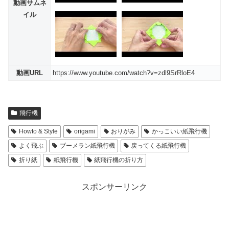
動画サムネ
イル
動画URL
https://www.youtube.com/watch?v=zdl9SrRloE4
飛行機
Howto & Style
origami
おりがみ
かっこいい紙飛行機
よく飛ぶ
ブーメラン紙飛行機
戻ってくる紙飛行機
折り紙
紙飛行機
紙飛行機の折り方
スポンサーリンク