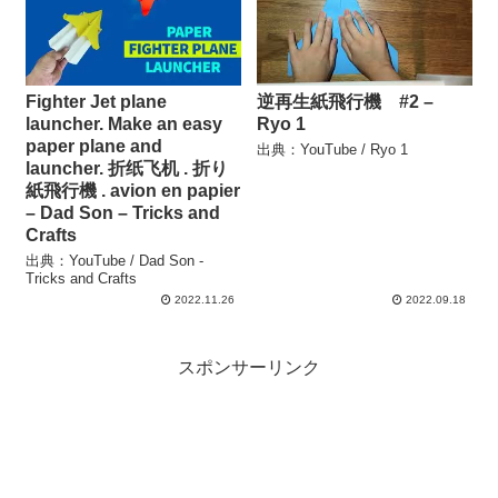
Fighter Jet plane
逆再生紙飛行機 #2 –
launcher. Make an easy
Ryo 1
paper plane and
出典：YouTube / Ryo 1
launcher. 折纸飞机 . 折り
紙飛行機 . avion en papier
– Dad Son – Tricks and
Crafts
出典：YouTube / Dad Son -
Tricks and Crafts
2022.11.26
2022.09.18
スポンサーリンク