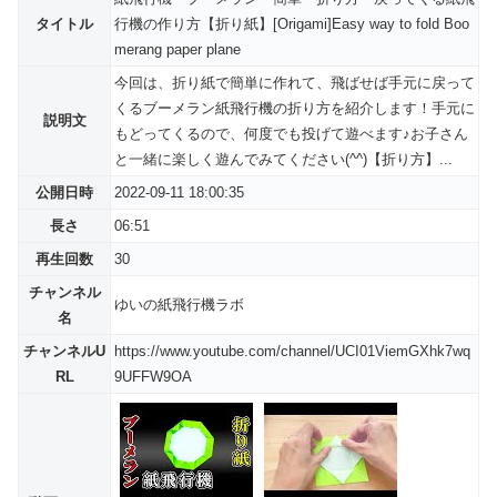
タイトル
行機の作り方【折り紙】[Origami]Easy way to fold Boo
merang paper plane
今回は、折り紙で簡単に作れて、飛ばせば手元に戻って
くるブーメラン紙飛行機の折り方を紹介します！手元に
説明文
もどってくるので、何度でも投げて遊べます♪お子さん
と一緒に楽しく遊んでみてください(^^)【折り方】...
公開日時
2022-09-11 18:00:35
長さ
06:51
再生回数
30
チャンネル
ゆいの紙飛行機ラボ
名
チャンネルU
https://www.youtube.com/channel/UCI01ViemGXhk7wq
RL
9UFFW9OA