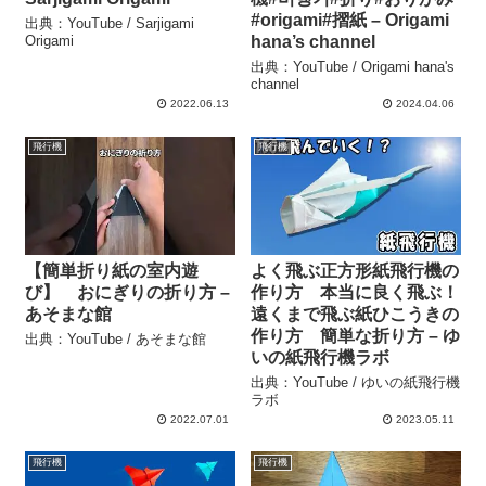
#origami#摺紙 – Origami
出典：YouTube / Sarjigami
Origami
hana’s channel
出典：YouTube / Origami hana's
channel
2022.06.13
2024.04.06
飛行機
飛行機
【簡単折り紙の室内遊
よく飛ぶ正方形紙飛行機の
び】 おにぎりの折り方 –
作り方 本当に良く飛ぶ！
あそまな館
遠くまで飛ぶ紙ひこうきの
作り方 簡単な折り方 – ゆ
出典：YouTube / あそまな館
いの紙飛行機ラボ
出典：YouTube / ゆいの紙飛行機
ラボ
2022.07.01
2023.05.11
飛行機
飛行機