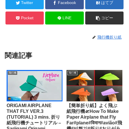
Twitter
Facebook
はてブ
Pocket
LINE
コピー
飛行機折り紙
関連記事
飛行機
飛行機
ORIGAMI AIRPLANE
【簡単折り紙】よく飛ぶ
THAT FLY VER.3
紙飛行機🛫How To Make
(TUTORIAL) 3 mins. 折り
Paper Airplane that Fly
紙飛行機チュートリアル –
Far#plane#विमान#avião#飛
Sarjigami Origami
機#비행기#折り#おりがみ