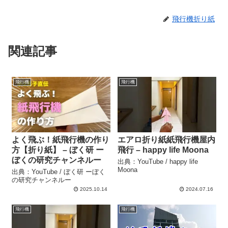
飛行機折り紙
関連記事
飛行機
飛行機
よく飛ぶ！紙飛行機の作り
エアロ折り紙紙飛行機屋内
方【折り紙】 – ぼく研 ー
飛行 – happy life Moona
ぼくの研究チャンネルー
出典：YouTube / happy life
Moona
出典：YouTube / ぼく研 ーぼく
の研究チャンネルー
2025.10.14
2024.07.16
飛行機
飛行機