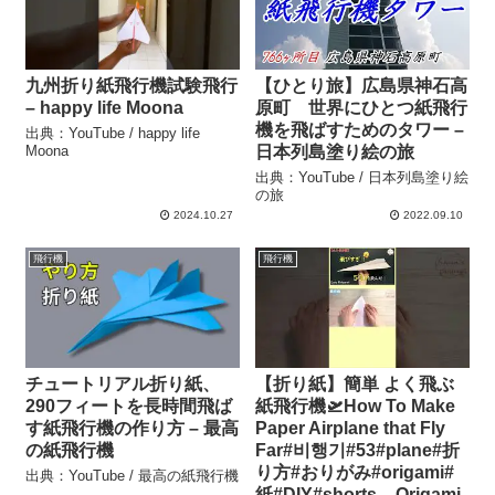
九州折り紙飛行機試験飛行
【ひとり旅】広島県神石高
– happy life Moona
原町 世界にひとつ紙飛行
機を飛ばすためのタワー –
出典：YouTube / happy life
Moona
日本列島塗り絵の旅
出典：YouTube / 日本列島塗り絵
の旅
2024.10.27
2022.09.10
飛行機
飛行機
チュートリアル折り紙、
【折り紙】簡単 よく飛ぶ
290フィートを長時間飛ば
紙飛行機🛫How To Make
す紙飛行機の作り方 – 最高
Paper Airplane that Fly
の紙飛行機
Far#비행기#53#plane#折
り方#おりがみ#origami#
出典：YouTube / 最高の紙飛行機
紙#DIY#shorts – Origami