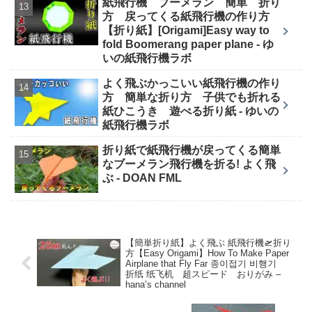
紙飛行機 ブーメラン 簡単 折り
方 戻ってくる紙飛行機の作り方
【折り紙】[Origami]Easy way to
fold Boomerang paper plane - ゆ
いの紙飛行機ラボ
よく飛ぶかっこいい紙飛行機の作り
方 簡単な折り方 子供でも折れる
紙ひこうき 遊べる折り紙 - ゆいの
紙飛行機ラボ
折り紙で紙飛行機が戻ってくる簡単
なブーメラン飛行機を折る! よく飛
ぶ - DOAN FML
【簡単折り紙】よく飛ぶ 紙飛行機🛫折り
方【Easy Origami】How To Make Paper
Airplane that Fly Far 종이접기 비행기
折纸 纸飞机 超スピード おりがみ –
hana’s channel