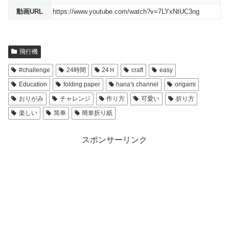
動画URL
https://www.youtube.com/watch?v=7LYxNtUC3ng
飛行機
#challenge
24時間
24Ｈ
craft
easy
Education
folding paper
hana's channel
origami
おりがみ
チャレンジ
作り方
可愛い
折り方
楽しい
简单
簡単折り紙
スポンサーリンク