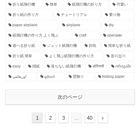
折り紙飛行機
簡単
紙飛行機の折り方
可愛い
折り紙の作り方
チュートリアル
乗り物
paper airplane
airplane
diy
紙飛行機の作り方 よく飛ぶ
craft
оригами
遊べる折り紙
ジェット紙飛行機
折纸
簡単な折り紙
折り紙 簡単
よく飛ぶ紙飛行機の作り方
종이접기
easy
摺紙
落ちない紙飛行機
ओरिगामी
ორიგამი
اوريغامي
ஓரிகமி
壁飾り
folding paper
次のページ
1
2
3
…
40