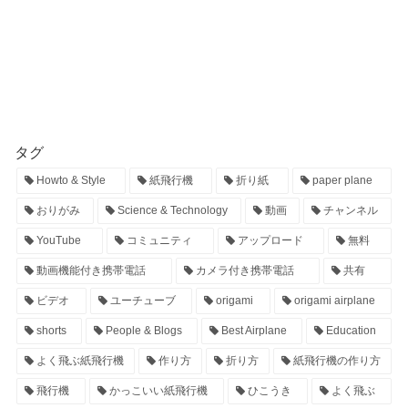
タグ
Howto & Style
紙飛行機
折り紙
paper plane
おりがみ
Science & Technology
動画
チャンネル
YouTube
コミュニティ
アップロード
無料
動画機能付き携帯電話
カメラ付き携帯電話
共有
ビデオ
ユーチューブ
origami
origami airplane
shorts
People & Blogs
Best Airplane
Education
よく飛ぶ紙飛行機
作り方
折り方
紙飛行機の作り方
飛行機
かっこいい紙飛行機
ひこうき
よく飛ぶ