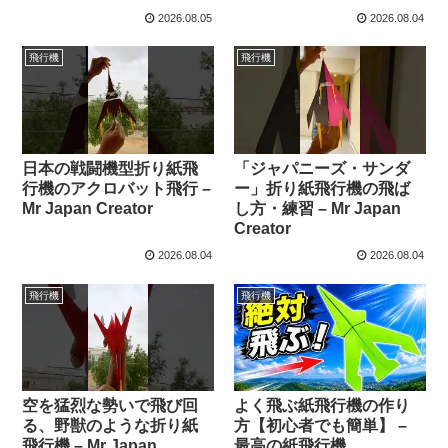
2026.08.05
2026.08.04
飛行機
飛行機
日本の戦闘機型折り紙飛
「ジャパニーズ・サンダ
行機のアクロバット飛行 –
ー」折り紙飛行機の飛ば
Mr Japan Creator
し方・練習 – Mr Japan
Creator
2026.08.04
2026.08.04
飛行機
飛行機
空を猛烈な勢いで飛び回
よく飛ぶ紙飛行機の作り
る、野獣のような折り紙
方【初心者でも簡単】 –
飛行機 – Mr Japan
最高の紙飛行機