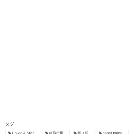
タグ
Howto & Style
紙飛行機
折り紙
paper plane