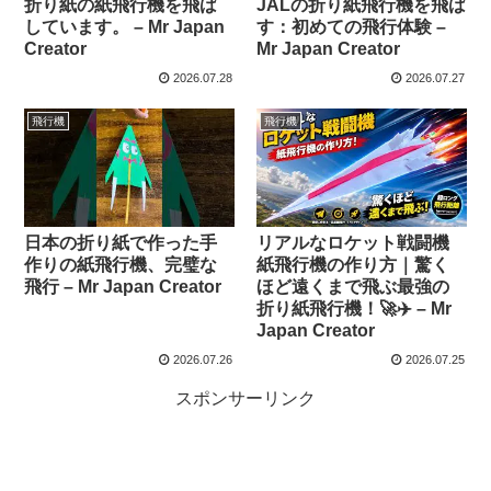
折り紙の紙飛行機を飛ば
JALの折り紙飛行機を飛ば
しています。 – Mr Japan
す：初めての飛行体験 –
Creator
Mr Japan Creator
2026.07.28
2026.07.27
飛行機
飛行機
日本の折り紙で作った手
リアルなロケット戦闘機
作りの紙飛行機、完璧な
紙飛行機の作り方｜驚く
飛行 – Mr Japan Creator
ほど遠くまで飛ぶ最強の
折り紙飛行機！🚀✈️ – Mr
Japan Creator
2026.07.26
2026.07.25
スポンサーリンク