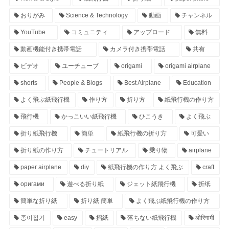
おりがみ
Science & Technology
動画
チャンネル
YouTube
コミュニティ
アップロード
無料
動画機能付き携帯電話
カメラ付き携帯電話
共有
ビデオ
ユーチューブ
origami
origami airplane
shorts
People & Blogs
Best Airplane
Education
よく飛ぶ紙飛行機
作り方
折り方
紙飛行機の作り方
飛行機
かっこいい紙飛行機
ひこうき
よく飛ぶ
折り紙飛行機
簡単
紙飛行機の折り方
可愛い
折り紙の作り方
チュートリアル
乗り物
airplane
paper airplane
diy
紙飛行機の作り方 よく飛ぶ
craft
оригами
遊べる折り紙
ジェット紙飛行機
折纸
簡単な折り紙
折り紙 簡単
よく飛ぶ紙飛行機の作り方
종이접기
easy
摺紙
落ちない紙飛行機
ओरिगामी