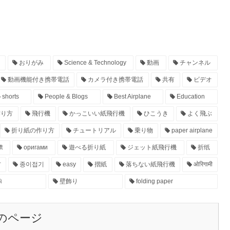
おりがみ
Science & Technology
動画
チャンネル
動画機能付き携帯電話
カメラ付き携帯電話
共有
ビデオ
shorts
People & Blogs
Best Airplane
Education
作り方
飛行機
かっこいい紙飛行機
ひこうき
よく飛ぶ
折り紙の作り方
チュートリアル
乗り物
paper airplane
t
оригами
遊べる折り紙
ジェット紙飛行機
折纸
方
종이접기
easy
摺紙
落ちない紙飛行機
ओरिगामी
ி
壁飾り
folding paper
のページ