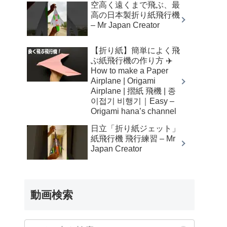
空高く遠くまで飛ぶ、最
高の日本製折り紙飛行機
– Mr Japan Creator
【折り紙】簡単によく飛
ぶ紙飛行機の作り方 ✈️
How to make a Paper
Airplane | Origami
Airplane | 摺紙 飛機 | 종
이접기 비행기｜Easy –
Origami hana’s channel
日立「折り紙ジェット」
紙飛行機 飛行練習 – Mr
Japan Creator
動画検索