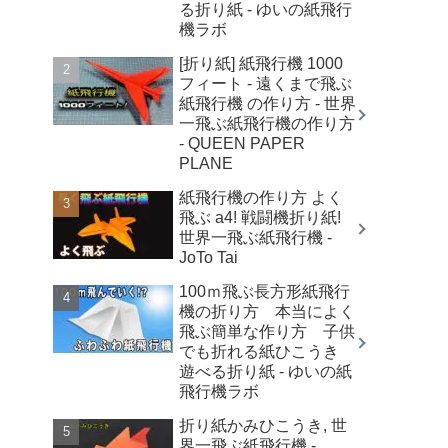
る折り紙 - ゆいの紙飛行
機ラボ
[折り紙] 紙飛行機 1000
フィート - 遠くまで飛ぶ
紙飛行機 の作り方 - 世界
一飛ぶ紙飛行機の作り方
- QUEEN PAPER
PLANE
紙飛行機の作り方 よく
飛ぶ a4! 戦闘機折り紙!
世界一飛ぶ紙飛行機 -
JoTo Tai
100ｍ飛ぶ長方形紙飛行
機の折り方 本当によく
飛ぶ簡単な作り方 子供
でも折れる紙ひこうき
遊べる折り紙 - ゆいの紙
飛行機ラボ
折り紙かみひこうき, 世
界一飛ぶ紙飛行機 -