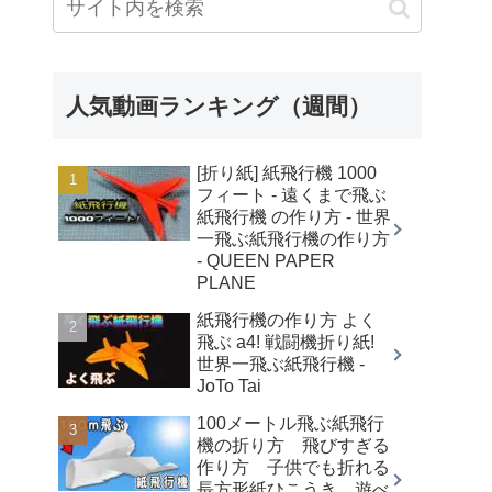
人気動画ランキング（週間）
[折り紙] 紙飛行機 1000
フィート - 遠くまで飛ぶ
紙飛行機 の作り方 - 世界
一飛ぶ紙飛行機の作り方
- QUEEN PAPER
PLANE
紙飛行機の作り方 よく
飛ぶ a4! 戦闘機折り紙!
世界一飛ぶ紙飛行機 -
JoTo Tai
100メートル飛ぶ紙飛行
機の折り方 飛びすぎる
作り方 子供でも折れる
長方形紙ひこうき 遊べ