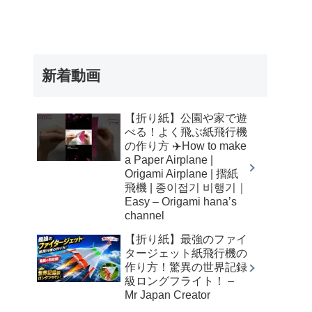
新着動画
【折り紙】公園や家で遊
べる！よく飛ぶ紙飛行機
の作り方 ✈️How to make
a Paper Airplane |
Origami Airplane | 摺紙
飛機 | 종이접기 비행기｜
Easy – Origami hana’s
channel
【折り紙】最強のファイ
タージェット紙飛行機の
作り方！驚異の世界記録
級ロングフライト！ –
Mr Japan Creator