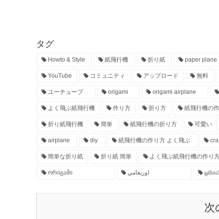
タグ
Howto & Style
紙飛行機
折り紙
paper plane
YouTube
コミュニティ
アップロード
無料
ユーチューブ
origami
origami airplane
よく飛ぶ紙飛行機
作り方
折り方
紙飛行機の
折り紙飛行機
簡単
紙飛行機の折り方
可愛い
airplane
diy
紙飛行機の作り方 よく飛ぶ
craf
簡単な折り紙
折り紙 簡単
よく飛ぶ紙飛行機の作り
ორიგამი
اوريغامي
ஓரிகம
次