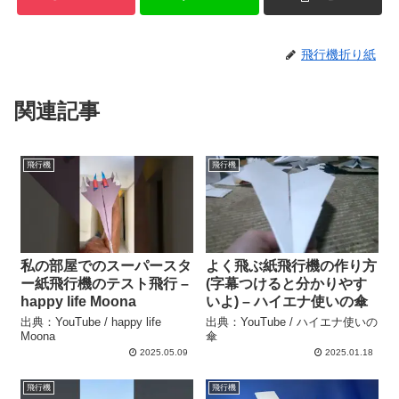
飛行機折り紙
関連記事
飛行機
飛行機
私の部屋でのスーパースタ
よく飛ぶ紙飛行機の作り方
ー紙飛行機のテスト飛行 –
(字幕つけると分かりやす
happy life Moona
いよ) – ハイエナ使いの傘
出典：YouTube / happy life
出典：YouTube / ハイエナ使いの
Moona
傘
2025.05.09
2025.01.18
飛行機
飛行機