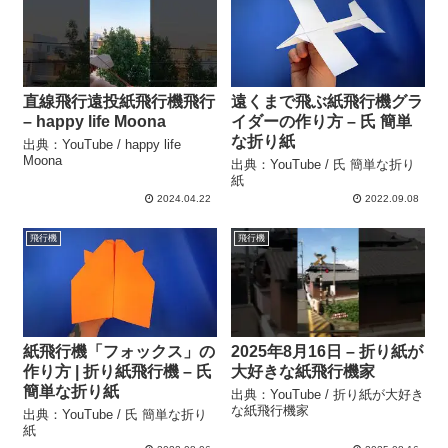
直線飛行遠投紙飛行機飛行
遠くまで飛ぶ紙飛行機グラ
– happy life Moona
イダーの作り方 – 氏 簡単
な折り紙
出典：YouTube / happy life
Moona
出典：YouTube / 氏 簡単な折り
紙
2024.04.22
2022.09.08
飛行機
飛行機
紙飛行機「フォックス」の
2025年8月16日 – 折り紙が
作り方 | 折り紙飛行機 – 氏
大好きな紙飛行機家
簡単な折り紙
出典：YouTube / 折り紙が大好き
な紙飛行機家
出典：YouTube / 氏 簡単な折り
紙