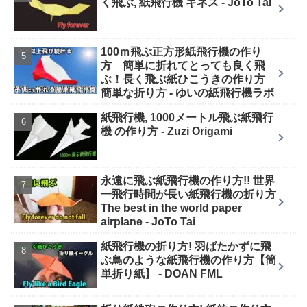
く飛ぶ, 紙飛行機 ギネス - JoTo Tai
100ｍ飛ぶ正方形紙飛行機の作り
方 簡単に折れてとっても良く飛
ぶ！長く飛ぶ紙ひこうきの作り方
簡単な折り方 - ゆいの紙飛行機ラボ
紙飛行機, 1000メートル飛ぶ紙飛行
機 の作り方 - Zuzi Origami
永遠に飛ぶ紙飛行機の作り方!! 世界
一飛行時間が長い紙飛行機の折り方
The best in the world paper
airplane - JoTo Tai
紙飛行機の折り方! 羽ばたかずに飛
ぶ鳥のような紙飛行機の作り方【簡
単折り紙】 - DOAN FML